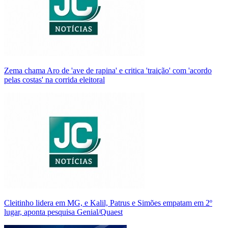
Zema chama Aro de 'ave de rapina' e critica 'traição' com 'acordo
pelas costas' na corrida eleitoral
Cleitinho lidera em MG, e Kalil, Patrus e Simões empatam em 2º
lugar, aponta pesquisa Genial/Quaest