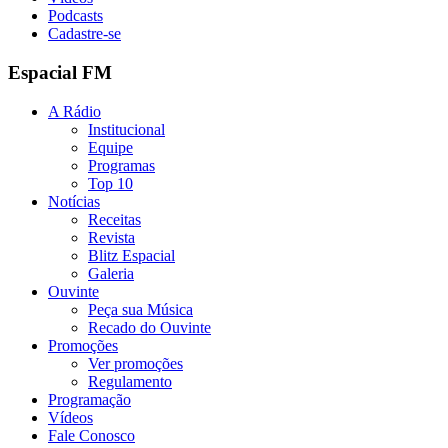
Podcasts
Cadastre-se
Espacial FM
A Rádio
Institucional
Equipe
Programas
Top 10
Notícias
Receitas
Revista
Blitz Espacial
Galeria
Ouvinte
Peça sua Música
Recado do Ouvinte
Promoções
Ver promoções
Regulamento
Programação
Vídeos
Fale Conosco