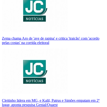
Zema chama Aro de 'ave de rapina' e critica 'traição' com 'acordo
pelas costas' na corrida eleitoral
Cleitinho lidera em MG, e Kalil, Patrus e Simões empatam em 2º
lugar, aponta pesquisa Genial/Quaest