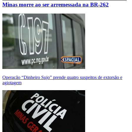
Minas morre ao ser arremessada na BR-262
Operação “Dinheiro Sujo” prende quatro suspeitos de extorsão e
agiotagem