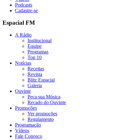
Podcasts
Cadastre-se
Espacial FM
A Rádio
Institucional
Equipe
Programas
Top 10
Notícias
Receitas
Revista
Blitz Espacial
Galeria
Ouvinte
Peça sua Música
Recado do Ouvinte
Promoções
Ver promoções
Regulamento
Programação
Vídeos
Fale Conosco