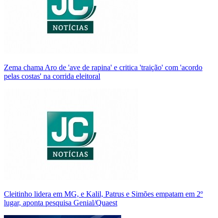
Zema chama Aro de 'ave de rapina' e critica 'traição' com 'acordo
pelas costas' na corrida eleitoral
Cleitinho lidera em MG, e Kalil, Patrus e Simões empatam em 2º
lugar, aponta pesquisa Genial/Quaest