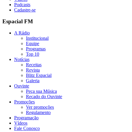
Podcasts
Cadastre-se
Espacial FM
A Rádio
Institucional
Equipe
Programas
Top 10
Notícias
Receitas
Revista
Blitz Espacial
Galeria
Ouvinte
Peça sua Música
Recado do Ouvinte
Promoções
Ver promoções
Regulamento
Programação
Vídeos
Fale Conosco