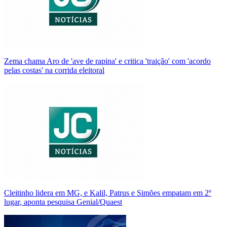
Zema chama Aro de 'ave de rapina' e critica 'traição' com 'acordo
pelas costas' na corrida eleitoral
Cleitinho lidera em MG, e Kalil, Patrus e Simões empatam em 2º
lugar, aponta pesquisa Genial/Quaest