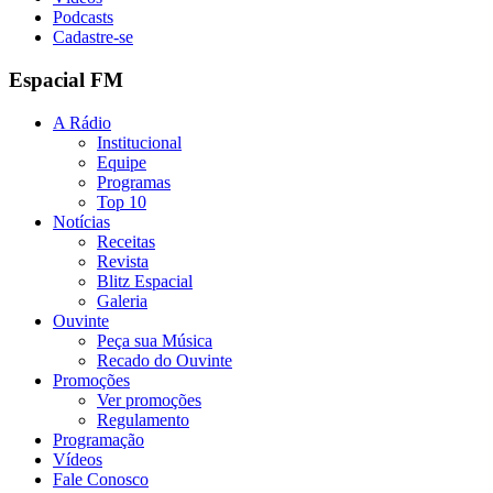
Podcasts
Cadastre-se
Espacial FM
A Rádio
Institucional
Equipe
Programas
Top 10
Notícias
Receitas
Revista
Blitz Espacial
Galeria
Ouvinte
Peça sua Música
Recado do Ouvinte
Promoções
Ver promoções
Regulamento
Programação
Vídeos
Fale Conosco