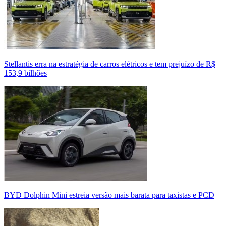
Stellantis erra na estratégia de carros elétricos e tem prejuízo de R$
153,9 bilhões
BYD Dolphin Mini estreia versão mais barata para taxistas e PCD