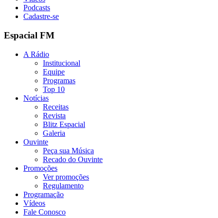
Podcasts
Cadastre-se
Espacial FM
A Rádio
Institucional
Equipe
Programas
Top 10
Notícias
Receitas
Revista
Blitz Espacial
Galeria
Ouvinte
Peça sua Música
Recado do Ouvinte
Promoções
Ver promoções
Regulamento
Programação
Vídeos
Fale Conosco