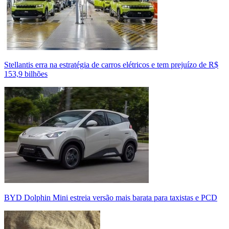
Stellantis erra na estratégia de carros elétricos e tem prejuízo de R$
153,9 bilhões
BYD Dolphin Mini estreia versão mais barata para taxistas e PCD