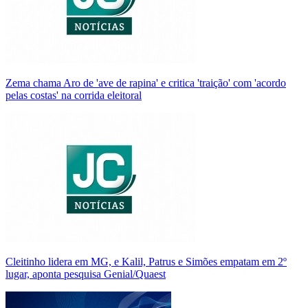
Zema chama Aro de 'ave de rapina' e critica 'traição' com 'acordo
pelas costas' na corrida eleitoral
Cleitinho lidera em MG, e Kalil, Patrus e Simões empatam em 2º
lugar, aponta pesquisa Genial/Quaest