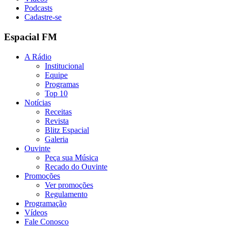
Podcasts
Cadastre-se
Espacial FM
A Rádio
Institucional
Equipe
Programas
Top 10
Notícias
Receitas
Revista
Blitz Espacial
Galeria
Ouvinte
Peça sua Música
Recado do Ouvinte
Promoções
Ver promoções
Regulamento
Programação
Vídeos
Fale Conosco