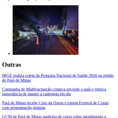
Outras
IBGE realiza coleta da Pesquisa Nacional de Saúde 2026 na região
de Pará de Minas
Campanha de Multivacinação começa em todo o país e reforça
importância de manter a caderneta em dia
Pará de Minas recebe Coro da Osesp e estreia Festival de Corais
com programação gratuita
GCM de Pará de Minas participa de curso sobre atendimento a