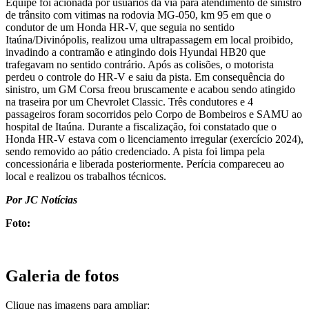
Equipe foi acionada por usuários da via para atendimento de sinistro
de trânsito com vitimas na rodovia MG-050, km 95 em que o
condutor de um Honda HR-V, que seguia no sentido
Itaúna/Divinópolis, realizou uma ultrapassagem em local proibido,
invadindo a contramão e atingindo dois Hyundai HB20 que
trafegavam no sentido contrário. Após as colisões, o motorista
perdeu o controle do HR-V e saiu da pista. Em consequência do
sinistro, um GM Corsa freou bruscamente e acabou sendo atingido
na traseira por um Chevrolet Classic. Três condutores e 4
passageiros foram socorridos pelo Corpo de Bombeiros e SAMU ao
hospital de Itaúna. Durante a fiscalização, foi constatado que o
Honda HR-V estava com o licenciamento irregular (exercício 2024),
sendo removido ao pátio credenciado. A pista foi limpa pela
concessionária e liberada posteriormente. Perícia compareceu ao
local e realizou os trabalhos técnicos.
Por JC Notícias
Foto:
Galeria de fotos
Clique nas imagens para ampliar: