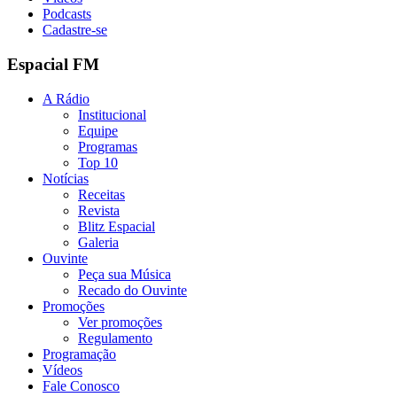
Podcasts
Cadastre-se
Espacial FM
A Rádio
Institucional
Equipe
Programas
Top 10
Notícias
Receitas
Revista
Blitz Espacial
Galeria
Ouvinte
Peça sua Música
Recado do Ouvinte
Promoções
Ver promoções
Regulamento
Programação
Vídeos
Fale Conosco