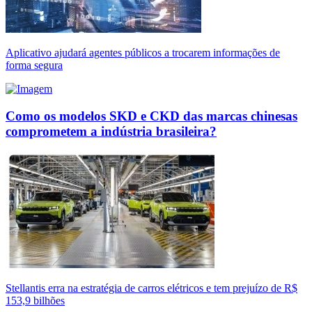
Aplicativo ajudará agentes públicos a trocarem informações de
forma segura
Como os modelos SKD e CKD das marcas chinesas
comprometem a indústria brasileira?
Stellantis erra na estratégia de carros elétricos e tem prejuízo de R$
153,9 bilhões