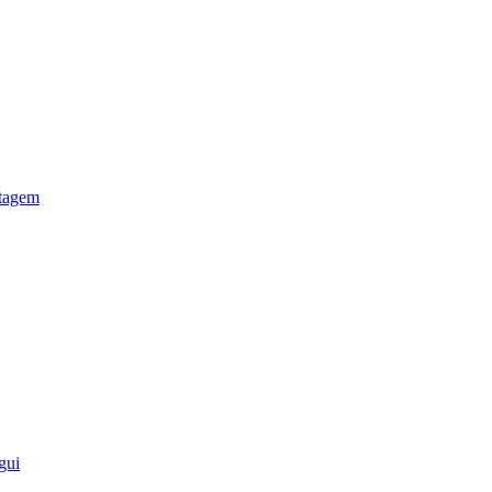
otagem
gui