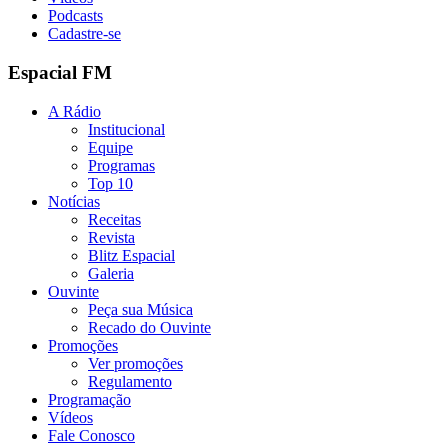
Podcasts
Cadastre-se
Espacial FM
A Rádio
Institucional
Equipe
Programas
Top 10
Notícias
Receitas
Revista
Blitz Espacial
Galeria
Ouvinte
Peça sua Música
Recado do Ouvinte
Promoções
Ver promoções
Regulamento
Programação
Vídeos
Fale Conosco