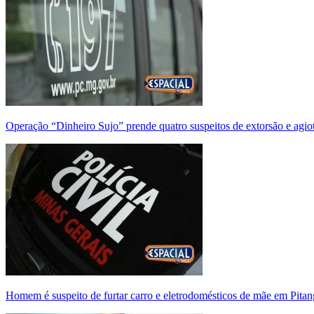
Operação “Dinheiro Sujo” prende quatro suspeitos de extorsão e agi
Homem é suspeito de furtar carro e eletrodomésticos de mãe em Pitan