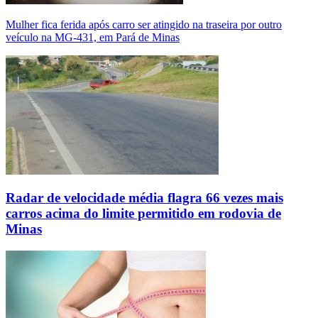
Mulher fica ferida após carro ser atingido na traseira por outro
veículo na MG-431, em Pará de Minas
Radar de velocidade média flagra 66 vezes mais
carros acima do limite permitido em rodovia de
Minas