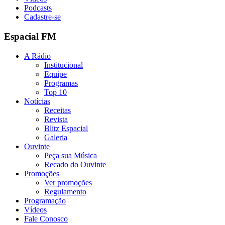
Podcasts
Cadastre-se
Espacial FM
A Rádio
Institucional
Equipe
Programas
Top 10
Notícias
Receitas
Revista
Blitz Espacial
Galeria
Ouvinte
Peça sua Música
Recado do Ouvinte
Promoções
Ver promoções
Regulamento
Programação
Vídeos
Fale Conosco