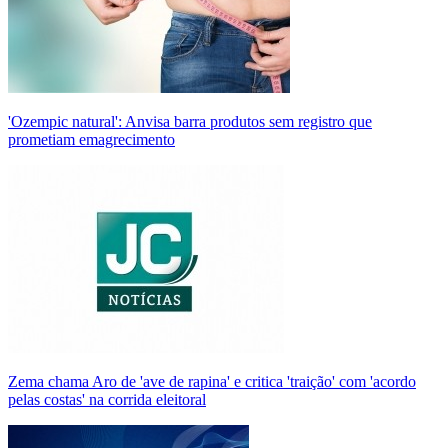
'Ozempic natural': Anvisa barra produtos sem registro que
prometiam emagrecimento
Zema chama Aro de 'ave de rapina' e critica 'traição' com 'acordo
pelas costas' na corrida eleitoral