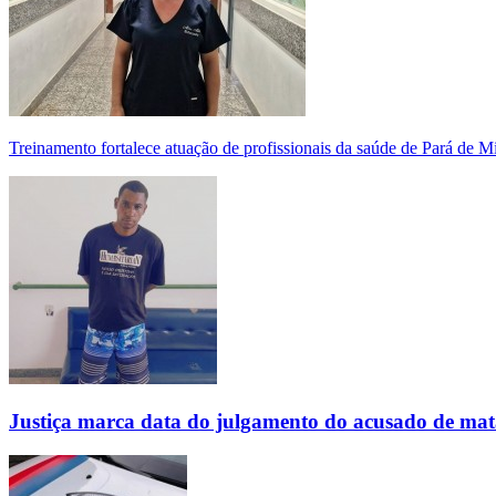
Treinamento fortalece atuação de profissionais da saúde de Pará de 
Justiça marca data do julgamento do acusado de mat