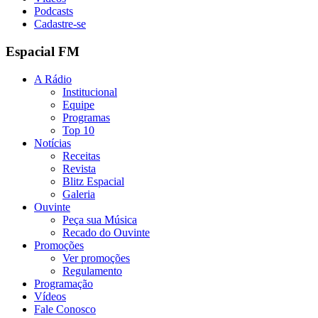
Podcasts
Cadastre-se
Espacial FM
A Rádio
Institucional
Equipe
Programas
Top 10
Notícias
Receitas
Revista
Blitz Espacial
Galeria
Ouvinte
Peça sua Música
Recado do Ouvinte
Promoções
Ver promoções
Regulamento
Programação
Vídeos
Fale Conosco