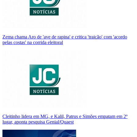
Zema chama Aro de 'ave de rapina' e critica 'traição' com 'acordo
pelas costas' na corrida eleitoral
Cleitinho lidera em MG, e Kalil, Patrus e Simões empatam em 2º
lugar, aponta pesquisa Genial/Quaest