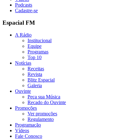
Podcasts
Cadastre-se
Espacial FM
A Rádio
Institucional
Equipe
Programas
Top 10
Notícias
Receitas
Revista
Blitz Espacial
Galeria
Ouvinte
Peça sua Música
Recado do Ouvinte
Promoções
Ver promoções
Regulamento
Programação
Vídeos
Fale Conosco