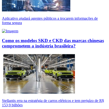
Aplicativo ajudará agentes públicos a trocarem informações de
forma segura
Como os modelos SKD e CKD das marcas chinesas
comprometem a indústria brasileira?
Stellantis erra na estratégia de carros elétricos e tem prejuízo de R$
153,9 bilhões