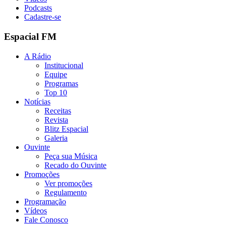
Podcasts
Cadastre-se
Espacial FM
A Rádio
Institucional
Equipe
Programas
Top 10
Notícias
Receitas
Revista
Blitz Espacial
Galeria
Ouvinte
Peça sua Música
Recado do Ouvinte
Promoções
Ver promoções
Regulamento
Programação
Vídeos
Fale Conosco