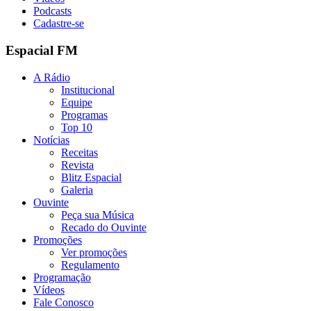
Podcasts
Cadastre-se
Espacial FM
A Rádio
Institucional
Equipe
Programas
Top 10
Notícias
Receitas
Revista
Blitz Espacial
Galeria
Ouvinte
Peça sua Música
Recado do Ouvinte
Promoções
Ver promoções
Regulamento
Programação
Vídeos
Fale Conosco