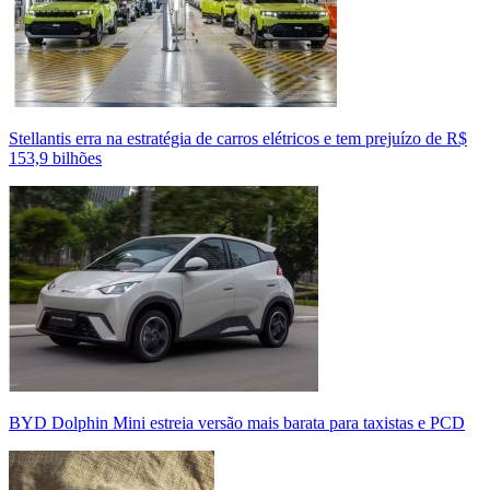
Stellantis erra na estratégia de carros elétricos e tem prejuízo de R$
153,9 bilhões
BYD Dolphin Mini estreia versão mais barata para taxistas e PCD