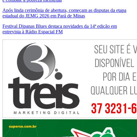
Após linda cerimônia de abertura, começam as disputas da etapa
estadual do JEMG 2026 em Pará de Minas
Festival Dipanas Blues destaca novidades da 14ª edição em
entrevista à Rádio Espacial FM