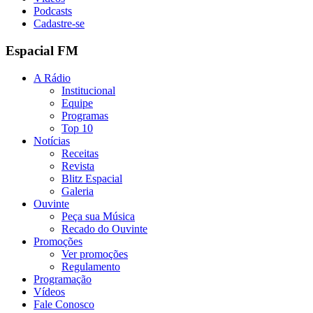
Podcasts
Cadastre-se
Espacial FM
A Rádio
Institucional
Equipe
Programas
Top 10
Notícias
Receitas
Revista
Blitz Espacial
Galeria
Ouvinte
Peça sua Música
Recado do Ouvinte
Promoções
Ver promoções
Regulamento
Programação
Vídeos
Fale Conosco