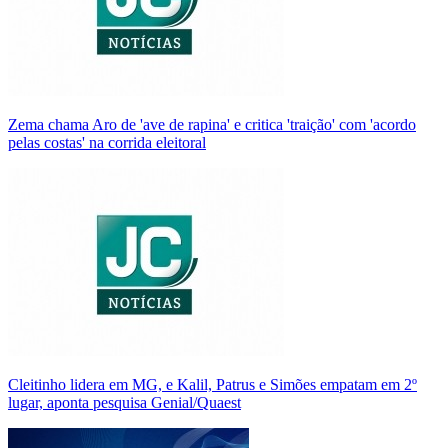
Zema chama Aro de 'ave de rapina' e critica 'traição' com 'acordo
pelas costas' na corrida eleitoral
Cleitinho lidera em MG, e Kalil, Patrus e Simões empatam em 2º
lugar, aponta pesquisa Genial/Quaest