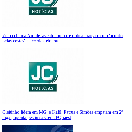
Zema chama Aro de 'ave de rapina' e critica 'traição' com 'acordo
pelas costas' na corrida eleitoral
Cleitinho lidera em MG, e Kalil, Patrus e Simões empatam em 2º
lugar, aponta pesquisa Genial/Quaest