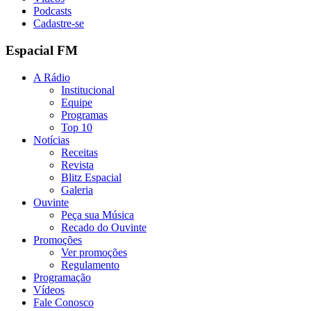
Podcasts
Cadastre-se
Espacial FM
A Rádio
Institucional
Equipe
Programas
Top 10
Notícias
Receitas
Revista
Blitz Espacial
Galeria
Ouvinte
Peça sua Música
Recado do Ouvinte
Promoções
Ver promoções
Regulamento
Programação
Vídeos
Fale Conosco