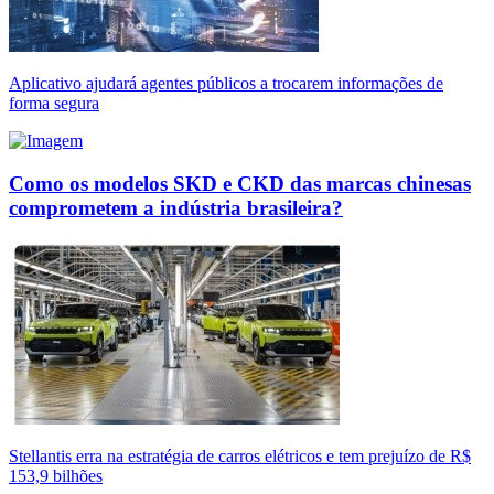
Aplicativo ajudará agentes públicos a trocarem informações de
forma segura
Como os modelos SKD e CKD das marcas chinesas
comprometem a indústria brasileira?
Stellantis erra na estratégia de carros elétricos e tem prejuízo de R$
153,9 bilhões