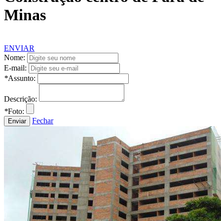
Minas
ENVIAR
Nome:
E-mail:
*
Assunto:
Descrição:
*
Foto:
Fechar