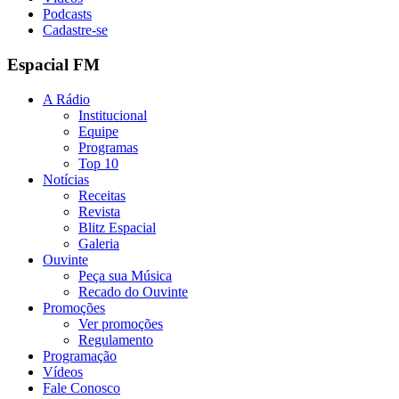
Podcasts
Cadastre-se
Espacial FM
A Rádio
Institucional
Equipe
Programas
Top 10
Notícias
Receitas
Revista
Blitz Espacial
Galeria
Ouvinte
Peça sua Música
Recado do Ouvinte
Promoções
Ver promoções
Regulamento
Programação
Vídeos
Fale Conosco