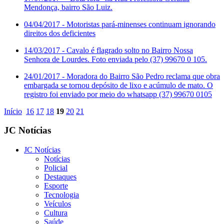
Mendonça, bairro São Luiz.
04/04/2017
- Motoristas pará-minenses continuam ignorando
direitos dos deficientes
14/03/2017
- Cavalo é flagrado solto no Bairro Nossa
Senhora de Lourdes. Foto enviada pelo (37) 99670 0 105.
24/01/2017
- Moradora do Bairro São Pedro reclama que obra
embargada se tornou depósito de lixo e acúmulo de mato. O
registro foi enviado por meio do whatsapp (37) 99670 0105
Início
16
17
18
19
20
21
JC Notícias
JC Notícias
Notícias
Policial
Destaques
Esporte
Tecnologia
Veículos
Cultura
Saúde