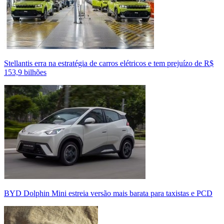
Stellantis erra na estratégia de carros elétricos e tem prejuízo de R$
153,9 bilhões
BYD Dolphin Mini estreia versão mais barata para taxistas e PCD