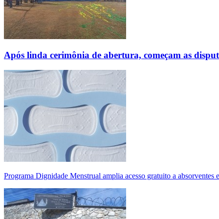
Após linda cerimônia de abertura, começam as disp
Programa Dignidade Menstrual amplia acesso gratuito a absorventes 