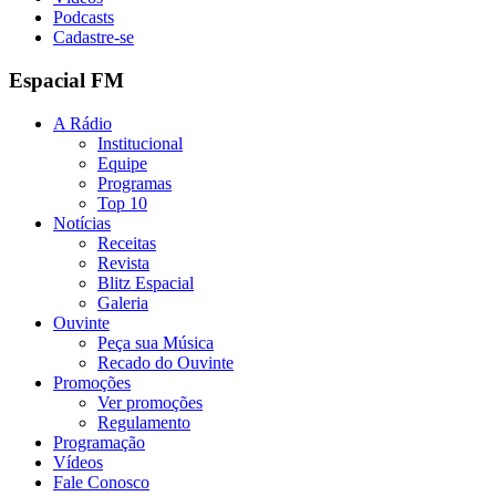
Podcasts
Cadastre-se
Espacial FM
A Rádio
Institucional
Equipe
Programas
Top 10
Notícias
Receitas
Revista
Blitz Espacial
Galeria
Ouvinte
Peça sua Música
Recado do Ouvinte
Promoções
Ver promoções
Regulamento
Programação
Vídeos
Fale Conosco