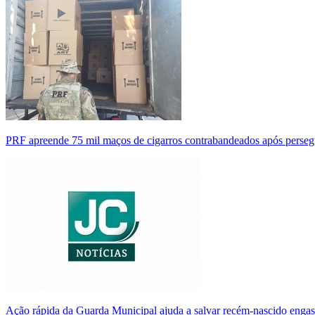
PRF apreende 75 mil maços de cigarros contrabandeados após perse
Ação rápida da Guarda Municipal ajuda a salvar recém-nascido enga