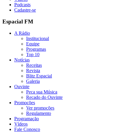
Podcasts
Cadastre-se
Espacial FM
A Rádio
Institucional
Equipe
Programas
Top 10
Notícias
Receitas
Revista
Blitz Espacial
Galeria
Ouvinte
Peça sua Música
Recado do Ouvinte
Promoções
Ver promoções
Regulamento
Programação
Vídeos
Fale Conosco