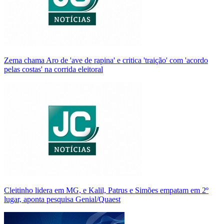
Zema chama Aro de 'ave de rapina' e critica 'traição' com 'acordo
pelas costas' na corrida eleitoral
Cleitinho lidera em MG, e Kalil, Patrus e Simões empatam em 2º
lugar, aponta pesquisa Genial/Quaest