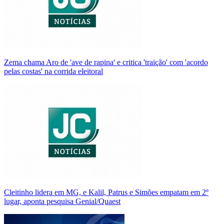
Zema chama Aro de 'ave de rapina' e critica 'traição' com 'acordo
pelas costas' na corrida eleitoral
Cleitinho lidera em MG, e Kalil, Patrus e Simões empatam em 2º
lugar, aponta pesquisa Genial/Quaest