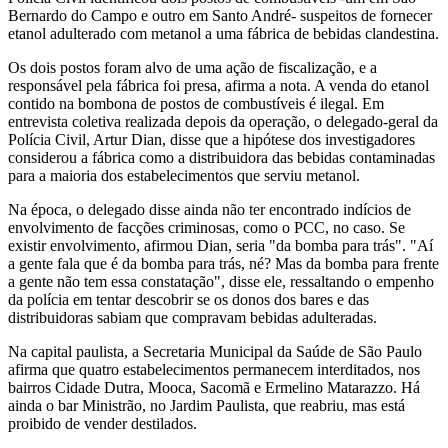
Bernardo do Campo e outro em Santo André- suspeitos de fornecer
etanol adulterado com metanol a uma fábrica de bebidas clandestina.
Os dois postos foram alvo de uma ação de fiscalização, e a
responsável pela fábrica foi presa, afirma a nota. A venda do etanol
contido na bombona de postos de combustíveis é ilegal. Em
entrevista coletiva realizada depois da operação, o delegado-geral da
Polícia Civil, Artur Dian, disse que a hipótese dos investigadores
considerou a fábrica como a distribuidora das bebidas contaminadas
para a maioria dos estabelecimentos que serviu metanol.
Na época, o delegado disse ainda não ter encontrado indícios de
envolvimento de facções criminosas, como o PCC, no caso. Se
existir envolvimento, afirmou Dian, seria "da bomba para trás". "Aí
a gente fala que é da bomba para trás, né? Mas da bomba para frente
a gente não tem essa constatação", disse ele, ressaltando o empenho
da polícia em tentar descobrir se os donos dos bares e das
distribuidoras sabiam que compravam bebidas adulteradas.
Na capital paulista, a Secretaria Municipal da Saúde de São Paulo
afirma que quatro estabelecimentos permanecem interditados, nos
bairros Cidade Dutra, Mooca, Sacomã e Ermelino Matarazzo. Há
ainda o bar Ministrão, no Jardim Paulista, que reabriu, mas está
proibido de vender destilados.