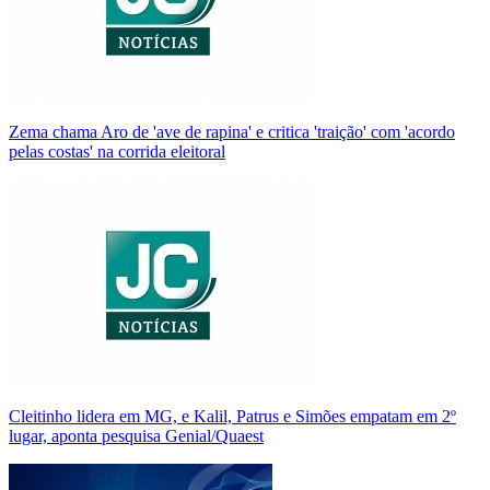
Zema chama Aro de 'ave de rapina' e critica 'traição' com 'acordo
pelas costas' na corrida eleitoral
Cleitinho lidera em MG, e Kalil, Patrus e Simões empatam em 2º
lugar, aponta pesquisa Genial/Quaest