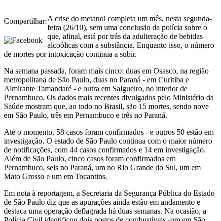
A crise do metanol completa um mês, nesta segunda-
Compartilhar:
feira (26/10), sem uma conclusão da polícia sobre o
que, afinal, está por trás da adulteração de bebidas
alcoólicas com a substância. Enquanto isso, o número
de mortes por intoxicação continua a subir.
Na semana passada, foram mais cinco: duas em Osasco, na região
metropolitana de São Paulo, duas no Paraná - em Curitiba e
Almirante Tamandaré - e outra em Salgueiro, no interior de
Pernambuco. Os dados mais recentes divulgados pelo Ministério da
Saúde mostram que, ao todo no Brasil, são 15 mortes, sendo nove
em São Paulo, três em Pernambuco e três no Paraná.
Até o momento, 58 casos foram confirmados - e outros 50 estão em
investigação. O estado de São Paulo continua com o maior número
de notificações, com 44 casos confirmados e 14 em investigação.
Além de São Paulo, cinco casos foram confirmados em
Pernambuco, seis no Paraná, um no Rio Grande do Sul, um em
Mato Grosso e um em Tocantins.
Em nota à reportagem, a Secretaria da Segurança Pública do Estado
de São Paulo diz que as apurações ainda estão em andamento e
destaca uma operação deflagrada há duas semanas. Na ocasião, a
Polícia Civil identificou dois postos de combustíveis -um em São