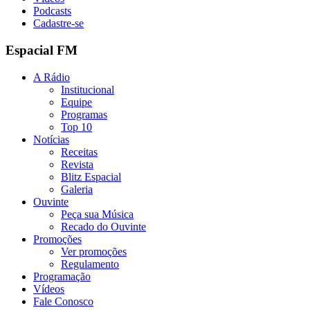
Podcasts
Cadastre-se
Espacial FM
A Rádio
Institucional
Equipe
Programas
Top 10
Notícias
Receitas
Revista
Blitz Espacial
Galeria
Ouvinte
Peça sua Música
Recado do Ouvinte
Promoções
Ver promoções
Regulamento
Programação
Vídeos
Fale Conosco