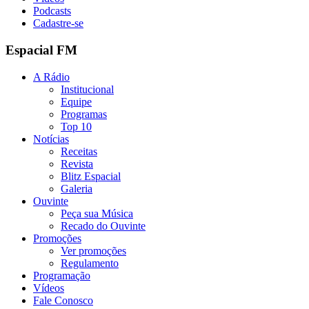
Podcasts
Cadastre-se
Espacial FM
A Rádio
Institucional
Equipe
Programas
Top 10
Notícias
Receitas
Revista
Blitz Espacial
Galeria
Ouvinte
Peça sua Música
Recado do Ouvinte
Promoções
Ver promoções
Regulamento
Programação
Vídeos
Fale Conosco