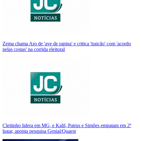
Zema chama Aro de 'ave de rapina' e critica 'traição' com 'acordo
pelas costas' na corrida eleitoral
Cleitinho lidera em MG, e Kalil, Patrus e Simões empatam em 2º
lugar, aponta pesquisa Genial/Quaest