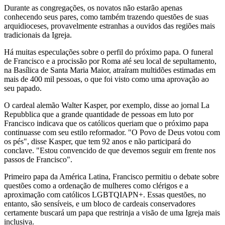
Durante as congregações, os novatos não estarão apenas
conhecendo seus pares, como também trazendo questões de suas
arquidioceses, provavelmente estranhas a ouvidos das regiões mais
tradicionais da Igreja.
Há muitas especulações sobre o perfil do próximo papa. O funeral
de Francisco e a procissão por Roma até seu local de sepultamento,
na Basílica de Santa Maria Maior, atraíram multidões estimadas em
mais de 400 mil pessoas, o que foi visto como uma aprovação ao
seu papado.
O cardeal alemão Walter Kasper, por exemplo, disse ao jornal La
Repubblica que a grande quantidade de pessoas em luto por
Francisco indicava que os católicos queriam que o próximo papa
continuasse com seu estilo reformador. "O Povo de Deus votou com
os pés", disse Kasper, que tem 92 anos e não participará do
conclave. "Estou convencido de que devemos seguir em frente nos
passos de Francisco".
Primeiro papa da América Latina, Francisco permitiu o debate sobre
questões como a ordenação de mulheres como clérigos e a
aproximação com católicos LGBTQIAPN+. Essas questões, no
entanto, são sensíveis, e um bloco de cardeais conservadores
certamente buscará um papa que restrinja a visão de uma Igreja mais
inclusiva.