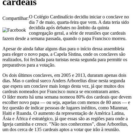
cardeais
O Colégio Cardinalício decidiu iniciar o conclave no
Compartilhar:
dia 7 de maio, quarta-feira que vem. A data teria sido
decidida após debates no âmbito da quinta
congregação geral, a série de reuniões que cardeais
fazem desde a semana passada, quando o papa Francisco morreu.
Apesar de ainda faltar alguns dias para o início dessa assembleia
para eleger o novo papa, a Capela Sistina, onde os conclaves são
realizados, foi fechada para turistas nesta segunda para permitir os
preparativos para a votação.
Os dois últimos conclaves, em 2005 e 2013, duraram apenas dois
dias. Mas o cardeal sueco Anders Arborelius disse nesta segunda
que espera um conclave mais longo desta vez, já que muitos dos
cardeais nomeados por Francisco nunca se encontraram antes.
O líder morto há uma semana nomeou 80% dos cardeais que devem
escolher novo papa — ou seja, aquelas com menos de 80 anos — e
fez questão de indicar pessoas de lugares inéditos, como Mianmar,
Haiti e Ruanda. O aumento da representação de América Latina,
Ásia e África é estratégico, já que essas são as regiões para onde a
Igreja caminha e cresce. "Não nos conhecemos", disse Arborelius,
um dos cerca de 135 cardeais aptos a votar que irão à reunião.