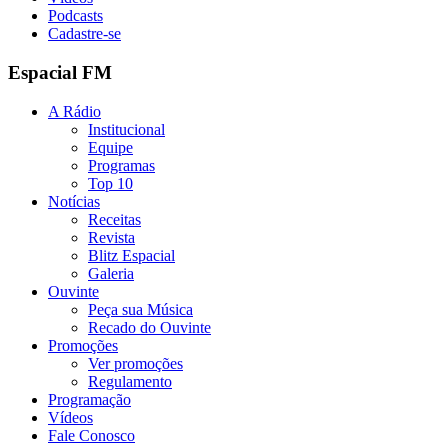
Podcasts
Cadastre-se
Espacial FM
A Rádio
Institucional
Equipe
Programas
Top 10
Notícias
Receitas
Revista
Blitz Espacial
Galeria
Ouvinte
Peça sua Música
Recado do Ouvinte
Promoções
Ver promoções
Regulamento
Programação
Vídeos
Fale Conosco