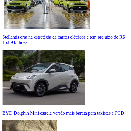
Stellantis erra na estratégia de carros elétricos e tem prejuízo de R$
153,9 bilhões
BYD Dolphin Mini estreia versão mais barata para taxistas e PCD