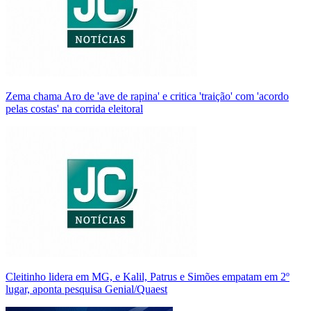
Zema chama Aro de 'ave de rapina' e critica 'traição' com 'acordo
pelas costas' na corrida eleitoral
Cleitinho lidera em MG, e Kalil, Patrus e Simões empatam em 2º
lugar, aponta pesquisa Genial/Quaest