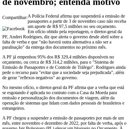
de novembro; entenda motivo
A Polícia Federal afirma que suspenderá a emissão de
Compartilhar:
passaportes a partir de 3 de novembro caso não receba
um aporte de R$ 97,5 milhões no seu orçamento.
Em ofício obtido pela reportagem, o diretor-geral da
PF, Andrei Rodrigues, diz que alerta o governo desde abril sobre a
falta de verba e que "não haverá outra alternativa a não ser a
paralisação" da entrega dos documentos no próximo mês.
A PF já empenhou 95% dos R$ 329,4 milhões disponíveis no
orçamento, ou cerca de R$ 314,2 milhões, para o "Sistema de
Emissão de Passaportes e de Controle de Tráfego". Rodrigues ainda
pede o recurso para "evitar que a sociedade seja prejudicada", além
de gerar "reflexos negativos" ao governo.
No mesmo ofício, o diretor-geral da PF afirma que a verba que está
se esgotando é aplicada no contrato com a Casa da Moeda para
emissão e personalização dos documentos de viagem, além da
operação de sistemas que lidam com dados pessoais de brasileiros e
estrangeiros.
A PF chegou a suspender a emissão de passaportes por mais de um
mês, entre novembro e dezembro de 2022, por falta de verba, após o
governo Jair Bolsonaro (PL) elevar um bloqueio no Orçamento. À