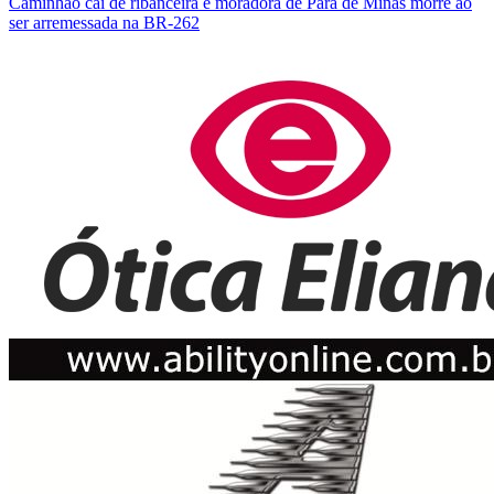
Caminhão cai de ribanceira e moradora de Pará de Minas morre ao
ser arremessada na BR-262