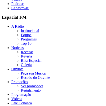
Podcasts
Cadastre-se
Espacial FM
A Rádio
Institucional
Equipe
Programas
Top 10
Notícias
Receitas
Revista
Blitz Espacial
Galeria
Ouvinte
Peça sua Música
Recado do Ouvinte
Promoções
Ver promoções
Regulamento
Programação
Vídeos
Fale Conosco