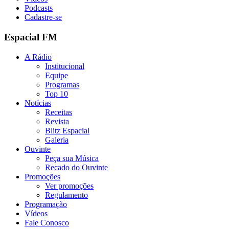
Podcasts
Cadastre-se
Espacial FM
A Rádio
Institucional
Equipe
Programas
Top 10
Notícias
Receitas
Revista
Blitz Espacial
Galeria
Ouvinte
Peça sua Música
Recado do Ouvinte
Promoções
Ver promoções
Regulamento
Programação
Vídeos
Fale Conosco