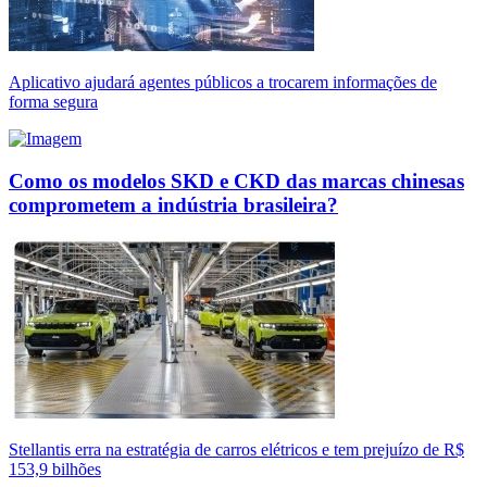
Aplicativo ajudará agentes públicos a trocarem informações de
forma segura
Como os modelos SKD e CKD das marcas chinesas
comprometem a indústria brasileira?
Stellantis erra na estratégia de carros elétricos e tem prejuízo de R$
153,9 bilhões