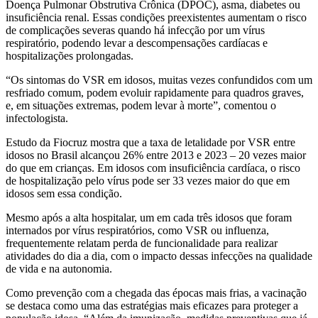
Doença Pulmonar Obstrutiva Crônica (DPOC), asma, diabetes ou
insuficiência renal. Essas condições preexistentes aumentam o risco
de complicações severas quando há infecção por um vírus
respiratório, podendo levar a descompensações cardíacas e
hospitalizações prolongadas.
“Os sintomas do VSR em idosos, muitas vezes confundidos com um
resfriado comum, podem evoluir rapidamente para quadros graves,
e, em situações extremas, podem levar à morte”, comentou o
infectologista.
Estudo da Fiocruz mostra que a taxa de letalidade por VSR entre
idosos no Brasil alcançou 26% entre 2013 e 2023 – 20 vezes maior
do que em crianças. Em idosos com insuficiência cardíaca, o risco
de hospitalização pelo vírus pode ser 33 vezes maior do que em
idosos sem essa condição.
Mesmo após a alta hospitalar, um em cada três idosos que foram
internados por vírus respiratórios, como VSR ou influenza,
frequentemente relatam perda de funcionalidade para realizar
atividades do dia a dia, com o impacto dessas infecções na qualidade
de vida e na autonomia.
Como prevenção com a chegada das épocas mais frias, a vacinação
se destaca como uma das estratégias mais eficazes para proteger a