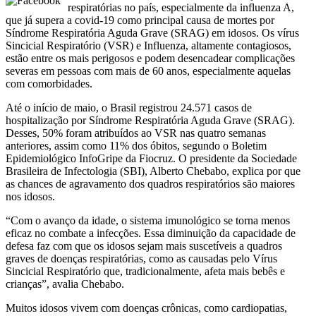
respiratórias no país, especialmente da influenza A,
que já supera a covid-19 como principal causa de mortes por
Síndrome Respiratória Aguda Grave (SRAG) em idosos. Os vírus
Sincicial Respiratório (VSR) e Influenza, altamente contagiosos,
estão entre os mais perigosos e podem desencadear complicações
severas em pessoas com mais de 60 anos, especialmente aquelas
com comorbidades.
Até o início de maio, o Brasil registrou 24.571 casos de
hospitalização por Síndrome Respiratória Aguda Grave (SRAG).
Desses, 50% foram atribuídos ao VSR nas quatro semanas
anteriores, assim como 11% dos óbitos, segundo o Boletim
Epidemiológico InfoGripe da Fiocruz. O presidente da Sociedade
Brasileira de Infectologia (SBI), Alberto Chebabo, explica por que
as chances de agravamento dos quadros respiratórios são maiores
nos idosos.
“Com o avanço da idade, o sistema imunológico se torna menos
eficaz no combate a infecções. Essa diminuição da capacidade de
defesa faz com que os idosos sejam mais suscetíveis a quadros
graves de doenças respiratórias, como as causadas pelo Vírus
Sincicial Respiratório que, tradicionalmente, afeta mais bebês e
crianças”, avalia Chebabo.
Muitos idosos vivem com doenças crônicas, como cardiopatias,