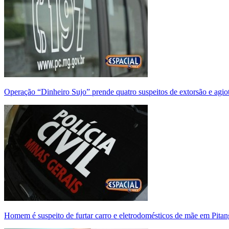
Operação “Dinheiro Sujo” prende quatro suspeitos de extorsão e agi
Homem é suspeito de furtar carro e eletrodomésticos de mãe em Pitan