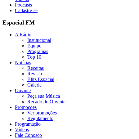
Podcasts
Cadastre-se
Espacial FM
A Rádio
Institucional
Equipe
Programas
Top 10
Notícias
Receitas
Revista
Blitz Espacial
Galeria
Ouvinte
Peça sua Música
Recado do Ouvinte
Promoções
Ver promoções
Regulamento
Programação
Vídeos
Fale Conosco