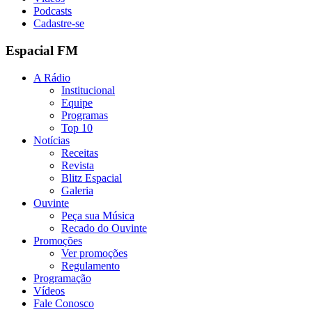
Podcasts
Cadastre-se
Espacial FM
A Rádio
Institucional
Equipe
Programas
Top 10
Notícias
Receitas
Revista
Blitz Espacial
Galeria
Ouvinte
Peça sua Música
Recado do Ouvinte
Promoções
Ver promoções
Regulamento
Programação
Vídeos
Fale Conosco