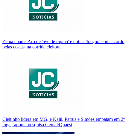
Zema chama Aro de 'ave de rapina' e critica 'traição' com 'acordo
pelas costas' na corrida eleitoral
Cleitinho lidera em MG, e Kalil, Patrus e Simões empatam em 2º
lugar, aponta pesquisa Genial/Quaest