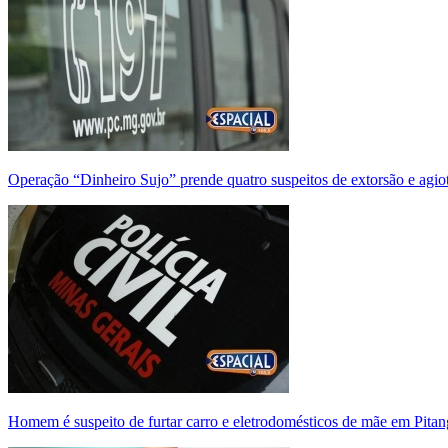
Operação “Dinheiro Sujo” prende quatro suspeitos de extorsão e agi
Homem é suspeito de furtar carro e eletrodomésticos de mãe em Pitan