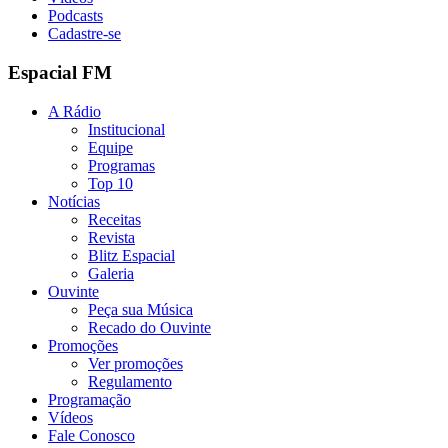
Podcasts
Cadastre-se
Espacial FM
A Rádio
Institucional
Equipe
Programas
Top 10
Notícias
Receitas
Revista
Blitz Espacial
Galeria
Ouvinte
Peça sua Música
Recado do Ouvinte
Promoções
Ver promoções
Regulamento
Programação
Vídeos
Fale Conosco