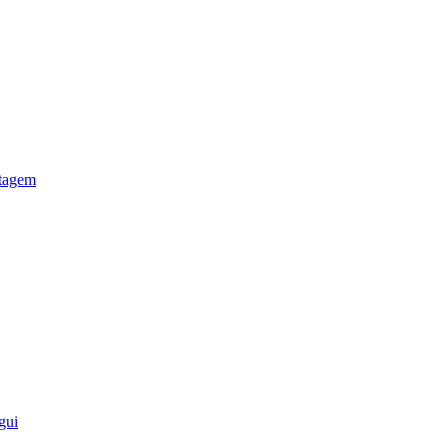
otagem
gui