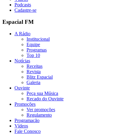
Podcasts
Cadastre-se
Espacial FM
A Rádio
Institucional
Equipe
Programas
Top 10
Notícias
Receitas
Revista
Blitz Espacial
Galeria
Ouvinte
Peça sua Música
Recado do Ouvinte
Promoções
Ver promoções
Regulamento
Programação
Vídeos
Fale Conosco