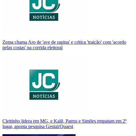
Zema chama Aro de 'ave de rapina' e critica 'traição' com 'acordo
pelas costas' na corrida eleitoral
Cleitinho lidera em MG, e Kalil, Patrus e Simões empatam em 2º
lugar, aponta pesquisa Genial/Quaest