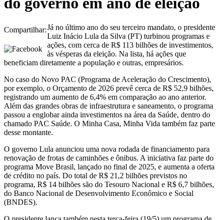
do governo em ano de eleição
Já no último ano do seu terceiro mandato, o presidente
Compartilhar:
Luiz Inácio Lula da Silva (PT) turbinou programas e
ações, com cerca de R$ 113 bilhões de investimentos,
às vésperas da eleição. Na lista, há ações que
beneficiam diretamente a população e outras, empresários.
No caso do Novo PAC (Programa de Aceleração do Crescimento),
por exemplo, o Orçamento de 2026 prevê cerca de R$ 52,9 bilhões,
registrando um aumento de 6,4% em comparação ao ano anterior.
Além das grandes obras de infraestrutura e saneamento, o programa
passou a englobar ainda investimentos na área da Saúde, dentro do
chamado PAC Saúde. O Minha Casa, Minha Vida também faz parte
desse montante.
O governo Lula anunciou uma nova rodada de financiamento para
renovação de frotas de caminhões e ônibus. A iniciativa faz parte do
programa Move Brasil, lançado no final de 2025, e aumenta a oferta
de crédito no país. Do total de R$ 21,2 bilhões previstos no
programa, R$ 14 bilhões são do Tesouro Nacional e R$ 6,7 bilhões,
do Banco Nacional de Desenvolvimento Econômico e Social
(BNDES).
O presidente lança também nesta terça-feira (19/5) um programa de