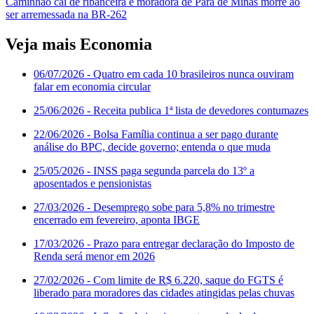
Caminhão cai de ribanceira e moradora de Pará de Minas morre ao
ser arremessada na BR-262
Veja mais Economia
06/07/2026
- Quatro em cada 10 brasileiros nunca ouviram
falar em economia circular
25/06/2026
- Receita publica 1ª lista de devedores contumazes
22/06/2026
- Bolsa Família continua a ser pago durante
análise do BPC, decide governo; entenda o que muda
25/05/2026
- INSS paga segunda parcela do 13º a
aposentados e pensionistas
27/03/2026
- Desemprego sobe para 5,8% no trimestre
encerrado em fevereiro, aponta IBGE
17/03/2026
- Prazo para entregar declaração do Imposto de
Renda será menor em 2026
27/02/2026
- Com limite de R$ 6.220, saque do FGTS é
liberado para moradores das cidades atingidas pelas chuvas