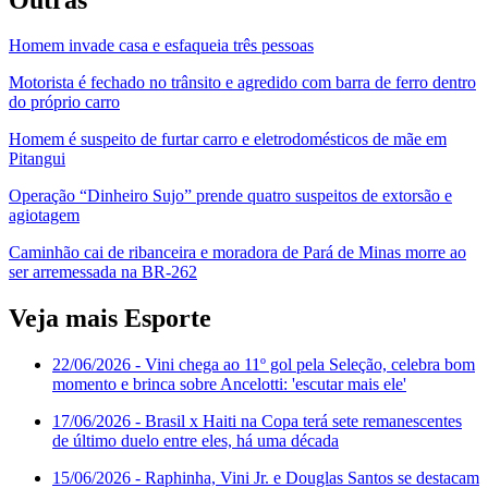
Homem invade casa e esfaqueia três pessoas
Motorista é fechado no trânsito e agredido com barra de ferro dentro
do próprio carro
Homem é suspeito de furtar carro e eletrodomésticos de mãe em
Pitangui
Operação “Dinheiro Sujo” prende quatro suspeitos de extorsão e
agiotagem
Caminhão cai de ribanceira e moradora de Pará de Minas morre ao
ser arremessada na BR-262
Veja mais Esporte
22/06/2026
- Vini chega ao 11º gol pela Seleção, celebra bom
momento e brinca sobre Ancelotti: 'escutar mais ele'
17/06/2026
- Brasil x Haiti na Copa terá sete remanescentes
de último duelo entre eles, há uma década
15/06/2026
- Raphinha, Vini Jr. e Douglas Santos se destacam