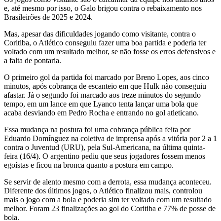
e, até mesmo por isso, o Galo brigou contra o rebaixamento nos
Brasileirões de 2025 e 2024.
Mas, apesar das dificuldades jogando como visitante, contra o
Coritiba, o Atlético conseguiu fazer uma boa partida e poderia ter
voltado com um resultado melhor, se não fosse os erros defensivos e
a falta de pontaria.
O primeiro gol da partida foi marcado por Breno Lopes, aos cinco
minutos, após cobrança de escanteio em que Hulk não conseguiu
afastar. Já o segundo foi marcado aos treze minutos do segundo
tempo, em um lance em que Lyanco tenta lançar uma bola que
acaba desviando em Pedro Rocha e entrando no gol atleticano.
Essa mudança na postura foi uma cobrança pública feita por
Eduardo Domínguez na coletiva de imprensa após a vitória por 2 a 1
contra o Juventud (URU), pela Sul-Americana, na última quinta-
feira (16/4). O argentino pediu que seus jogadores fossem menos
egoístas e ficou na bronca quanto a postura em campo.
Se servir de alento mesmo com a derrota, essa mudança aconteceu.
Diferente dos últimos jogos, o Atlético finalizou mais, controlou
mais o jogo com a bola e poderia sim ter voltado com um resultado
melhor. Foram 23 finalizações ao gol do Coritiba e 77% de posse de
bola.