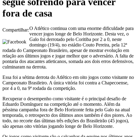
segue sofrendo para vencer
fora de casa
O Atlético continua com uma enorme dificuldade para
Compartilhar:
vencer jogos longe de Belo Horizonte. Desta vez, o
Galo foi derrotado pelo Coritiba por 2 a 0, neste
domingo (19/4), no estádio Couto Pereira, pela 12ª
rodada do Campeonato Brasileiro, apesar de mostrar evolução em
relação aos últimos jogos e jogar melhor que o adversário. A falta de
pontaria dos atacantes atleticanos, somada aos dois erros defensivos,
culminaram na derrota.
Essa foi a sétima derrota do Atlético em oito jogos como visitante no
Campeonato Brasileiro. A única vitória foi contra a Chapecoense,
por 4 a 0, na 9ª rodada da competição.
Recuperar o desempenho como visitante é o principal desafio de
Eduardo Domínguez na competição até o momento. Além da
péssima campanha fora de Belo Horizonte feita pelo Galo na atual
temporada, o retrospecto dos últimos anos também é dos piores. Ao
todo, no recorte das últimas três edições do Brasileirão (45 jogos),
são apenas oito vitórias jogando longe de Belo Horizonte.
Os jogos como visitante são o calcanhar da equipe nos últimos anos