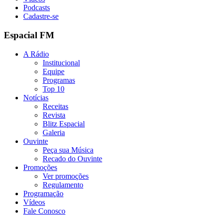
Podcasts
Cadastre-se
Espacial FM
A Rádio
Institucional
Equipe
Programas
Top 10
Notícias
Receitas
Revista
Blitz Espacial
Galeria
Ouvinte
Peça sua Música
Recado do Ouvinte
Promoções
Ver promoções
Regulamento
Programação
Vídeos
Fale Conosco