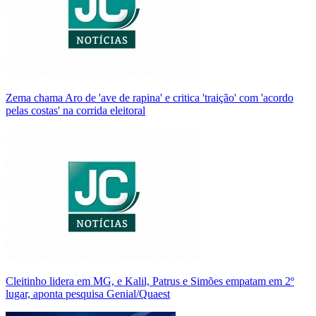
Zema chama Aro de 'ave de rapina' e critica 'traição' com 'acordo
pelas costas' na corrida eleitoral
Cleitinho lidera em MG, e Kalil, Patrus e Simões empatam em 2º
lugar, aponta pesquisa Genial/Quaest