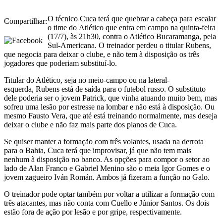
O técnico Cuca terá que quebrar a cabeça para escalar
Compartilhar:
o time do Atlético que entra em campo na quinta-feira
(17/7), às 21h30, contra o Atlético Bucaramanga, pela
Sul-Americana. O treinador perdeu o titular Rubens,
que negocia para deixar o clube, e não tem à disposição os três
jogadores que poderiam substituí-lo.
Titular do Atlético, seja no meio-campo ou na lateral-
esquerda, Rubens está de saída para o futebol russo. O substituto
dele poderia ser o jovem Patrick, que vinha atuando muito bem, mas
sofreu uma lesão por estresse na lombar e não está à disposição. Ou
mesmo Fausto Vera, que até está treinando normalmente, mas deseja
deixar o clube e não faz mais parte dos planos de Cuca.
Se quiser manter a formação com três volantes, usada na derrota
para o Bahia, Cuca terá que improvisar, já que não tem mais
nenhum à disposição no banco. As opções para compor o setor ao
lado de Alan Franco e Gabriel Menino são o meia Igor Gomes e o
jovem zagueiro Iván Román. Ambos já fizeram a função no Galo.
O treinador pode optar também por voltar a utilizar a formação com
três atacantes, mas não conta com Cuello e Júnior Santos. Os dois
estão fora de ação por lesão e por gripe, respectivamente.