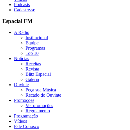
Podcasts
Cadastre-se
Espacial FM
A Rádio
Institucional
Equipe
Programas
Top 10
Notícias
Receitas
Revista
Blitz Espacial
Galeria
Ouvinte
Peça sua Música
Recado do Ouvinte
Promoções
Ver promoções
Regulamento
Programação
Vídeos
Fale Conosco