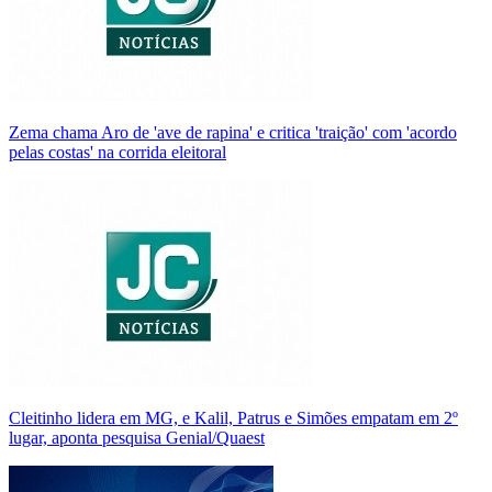
Zema chama Aro de 'ave de rapina' e critica 'traição' com 'acordo
pelas costas' na corrida eleitoral
Cleitinho lidera em MG, e Kalil, Patrus e Simões empatam em 2º
lugar, aponta pesquisa Genial/Quaest