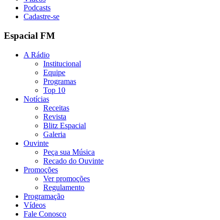
Podcasts
Cadastre-se
Espacial FM
A Rádio
Institucional
Equipe
Programas
Top 10
Notícias
Receitas
Revista
Blitz Espacial
Galeria
Ouvinte
Peça sua Música
Recado do Ouvinte
Promoções
Ver promoções
Regulamento
Programação
Vídeos
Fale Conosco