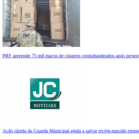
PRF apreende 75 mil maços de cigarros contrabandeados após perse
Ação rápida da Guarda Municipal ajuda a salvar recém-nascido enga