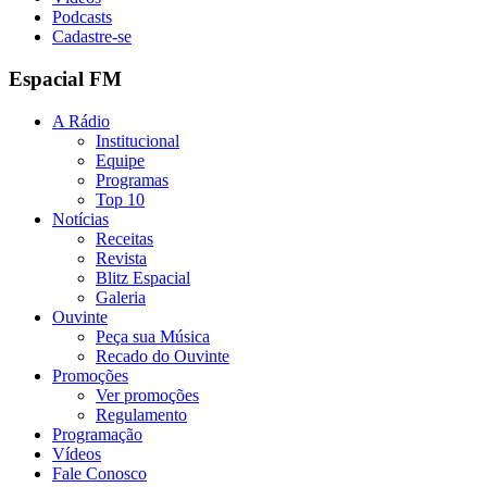
Podcasts
Cadastre-se
Espacial FM
A Rádio
Institucional
Equipe
Programas
Top 10
Notícias
Receitas
Revista
Blitz Espacial
Galeria
Ouvinte
Peça sua Música
Recado do Ouvinte
Promoções
Ver promoções
Regulamento
Programação
Vídeos
Fale Conosco