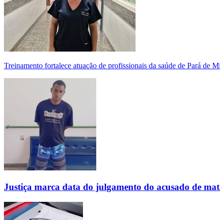
Treinamento fortalece atuação de profissionais da saúde de Pará de 
Justiça marca data do julgamento do acusado de mat