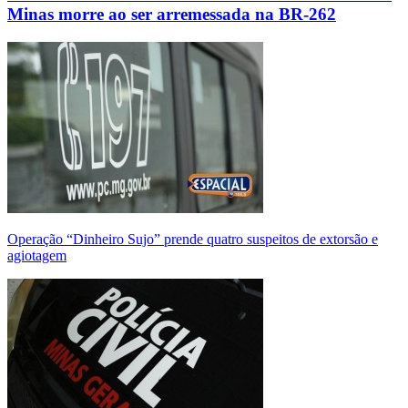
Minas morre ao ser arremessada na BR-262
Operação “Dinheiro Sujo” prende quatro suspeitos de extorsão e
agiotagem