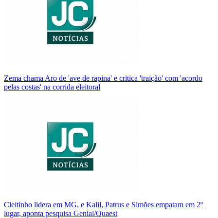
Zema chama Aro de 'ave de rapina' e critica 'traição' com 'acordo
pelas costas' na corrida eleitoral
Cleitinho lidera em MG, e Kalil, Patrus e Simões empatam em 2º
lugar, aponta pesquisa Genial/Quaest