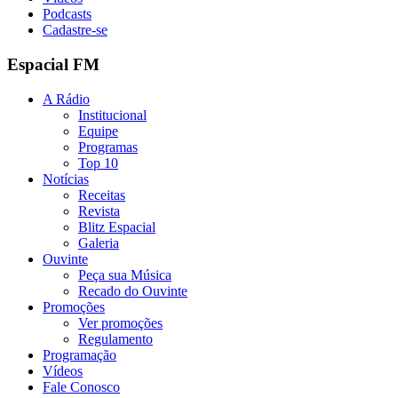
Podcasts
Cadastre-se
Espacial FM
A Rádio
Institucional
Equipe
Programas
Top 10
Notícias
Receitas
Revista
Blitz Espacial
Galeria
Ouvinte
Peça sua Música
Recado do Ouvinte
Promoções
Ver promoções
Regulamento
Programação
Vídeos
Fale Conosco