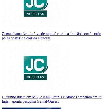
Zema chama Aro de 'ave de rapina' e critica 'traição' com 'acordo
pelas costas' na corrida eleitoral
Cleitinho lidera em MG, e Kalil, Patrus e Simões empatam em 2º
lugar, aponta pesquisa Genial/Quaest