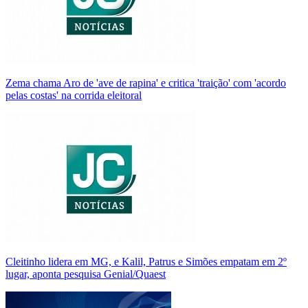
Zema chama Aro de 'ave de rapina' e critica 'traição' com 'acordo
pelas costas' na corrida eleitoral
Cleitinho lidera em MG, e Kalil, Patrus e Simões empatam em 2º
lugar, aponta pesquisa Genial/Quaest