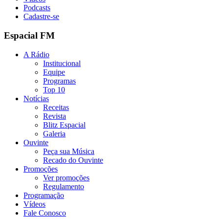
Podcasts
Cadastre-se
Espacial FM
A Rádio
Institucional
Equipe
Programas
Top 10
Notícias
Receitas
Revista
Blitz Espacial
Galeria
Ouvinte
Peça sua Música
Recado do Ouvinte
Promoções
Ver promoções
Regulamento
Programação
Vídeos
Fale Conosco