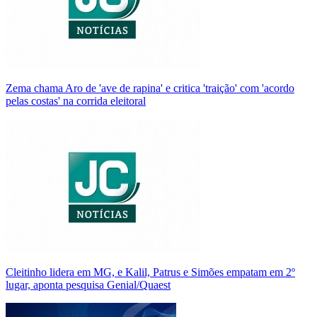
Zema chama Aro de 'ave de rapina' e critica 'traição' com 'acordo
pelas costas' na corrida eleitoral
Cleitinho lidera em MG, e Kalil, Patrus e Simões empatam em 2º
lugar, aponta pesquisa Genial/Quaest