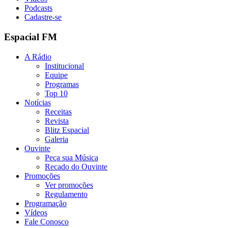
Podcasts
Cadastre-se
Espacial FM
A Rádio
Institucional
Equipe
Programas
Top 10
Notícias
Receitas
Revista
Blitz Espacial
Galeria
Ouvinte
Peça sua Música
Recado do Ouvinte
Promoções
Ver promoções
Regulamento
Programação
Vídeos
Fale Conosco