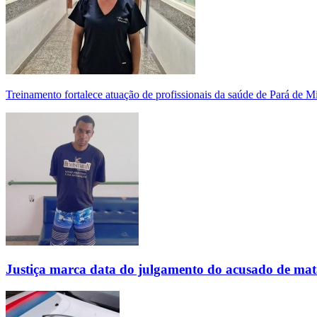
Treinamento fortalece atuação de profissionais da saúde de Pará de 
Justiça marca data do julgamento do acusado de mat