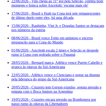
22/06/2026
- Vini chega ao 11º gol pela Seleção, celebra bom
momento e brinca sobre Ancelotti: 'escutar mais ele'
17/06/2026
- Brasil x Haiti na Copa terá sete remanescentes
de último duelo entre eles, há uma década
15/06/2026
- Raphinha, Vini Jr. e Douglas Santos se destacam
nos números da estreia
08/06/2026
- Brasil vence Egito em amistoso e encerra
preparação para a Copa do Mundo
01/06/2026
- Ancelotti escala 2 times e Seleção se despede
rumo à Copa com goleada sobre o Panamá
28/05/2026
- Bernard marca, Atlético vence Puerto Cabello e
avança às oitavas da Sul-Americana
22/05/2026
- Atlético vence o Cienciano e segue na disputa
pela liderança do grupo da Sul-Americana
20/05/2026
- Cruzeiro tem Gerson expulso, segura pressão e
empata com o Boca Juniors na Argentina
19/05/2026
- Cruzeiro encara pressão na Bombonera por
passo rumo às oitavas da Libertadores