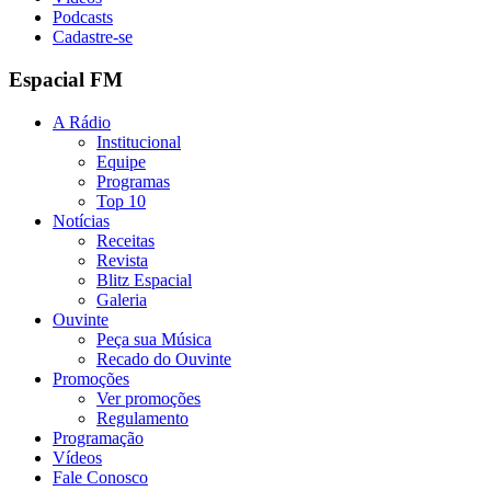
Podcasts
Cadastre-se
Espacial FM
A Rádio
Institucional
Equipe
Programas
Top 10
Notícias
Receitas
Revista
Blitz Espacial
Galeria
Ouvinte
Peça sua Música
Recado do Ouvinte
Promoções
Ver promoções
Regulamento
Programação
Vídeos
Fale Conosco