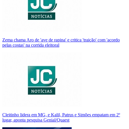
Zema chama Aro de 'ave de rapina' e critica 'traição' com 'acordo
pelas costas' na corrida eleitoral
Cleitinho lidera em MG, e Kalil, Patrus e Simões empatam em 2º
lugar, aponta pesquisa Genial/Quaest