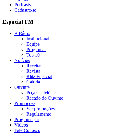
Podcasts
Cadastre-se
Espacial FM
A Rádio
Institucional
Equipe
Programas
Top 10
Notícias
Receitas
Revista
Blitz Espacial
Galeria
Ouvinte
Peça sua Música
Recado do Ouvinte
Promoções
Ver promoções
Regulamento
Programação
Vídeos
Fale Conosco