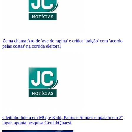
Zema chama Aro de 'ave de rapina' e critica 'traição' com 'acordo
pelas costas' na corrida eleitoral
Cleitinho lidera em MG, e Kalil, Patrus e Simões empatam em 2º
lugar, aponta pesquisa Genial/Quaest