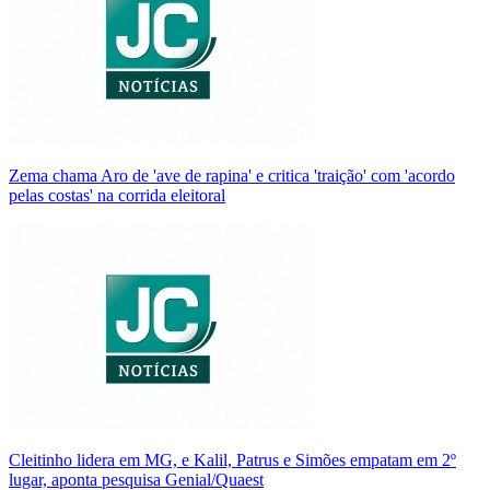
Zema chama Aro de 'ave de rapina' e critica 'traição' com 'acordo
pelas costas' na corrida eleitoral
Cleitinho lidera em MG, e Kalil, Patrus e Simões empatam em 2º
lugar, aponta pesquisa Genial/Quaest