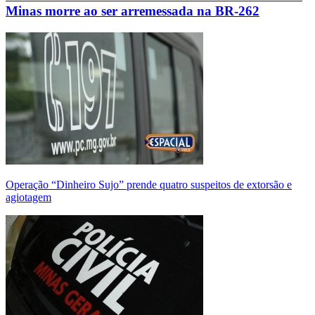
Minas morre ao ser arremessada na BR-262
Operação “Dinheiro Sujo” prende quatro suspeitos de extorsão e
agiotagem