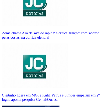
Zema chama Aro de 'ave de rapina' e critica 'traição' com 'acordo
pelas costas' na corrida eleitoral
Cleitinho lidera em MG, e Kalil, Patrus e Simões empatam em 2º
lugar, aponta pesquisa Genial/Quaest