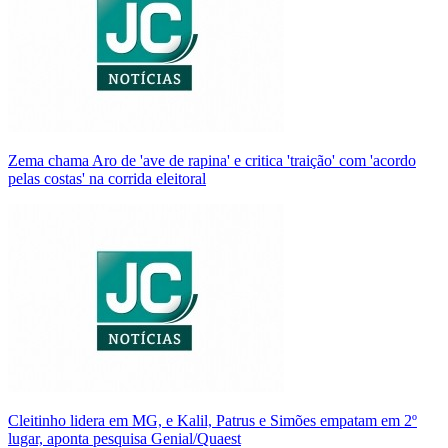
Zema chama Aro de 'ave de rapina' e critica 'traição' com 'acordo
pelas costas' na corrida eleitoral
Cleitinho lidera em MG, e Kalil, Patrus e Simões empatam em 2º
lugar, aponta pesquisa Genial/Quaest