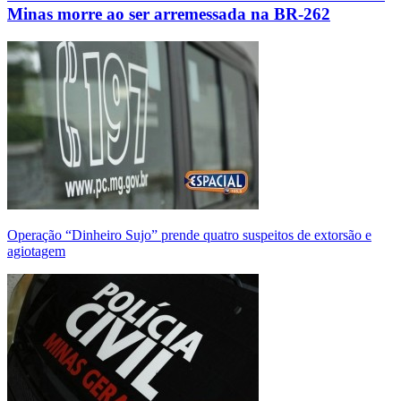
Minas morre ao ser arremessada na BR-262
Operação “Dinheiro Sujo” prende quatro suspeitos de extorsão e
agiotagem