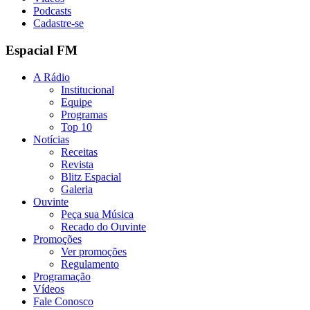
Podcasts
Cadastre-se
Espacial FM
A Rádio
Institucional
Equipe
Programas
Top 10
Notícias
Receitas
Revista
Blitz Espacial
Galeria
Ouvinte
Peça sua Música
Recado do Ouvinte
Promoções
Ver promoções
Regulamento
Programação
Vídeos
Fale Conosco