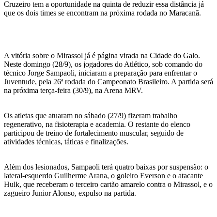
Cruzeiro tem a oportunidade na quinta de reduzir essa distância já
que os dois times se encontram na próxima rodada no Maracanã.
———
A vitória sobre o Mirassol já é página virada na Cidade do Galo.
Neste domingo (28/9), os jogadores do Atlético, sob comando do
técnico Jorge Sampaoli, iniciaram a preparação para enfrentar o
Juventude, pela 26ª rodada do Campeonato Brasileiro. A partida será
na próxima terça-feira (30/9), na Arena MRV.
Os atletas que atuaram no sábado (27/9) fizeram trabalho
regenerativo, na fisioterapia e academia. O restante do elenco
participou de treino de fortalecimento muscular, seguido de
atividades técnicas, táticas e finalizações.
Além dos lesionados, Sampaoli terá quatro baixas por suspensão: o
lateral-esquerdo Guilherme Arana, o goleiro Everson e o atacante
Hulk, que receberam o terceiro cartão amarelo contra o Mirassol, e o
zagueiro Junior Alonso, expulso na partida.