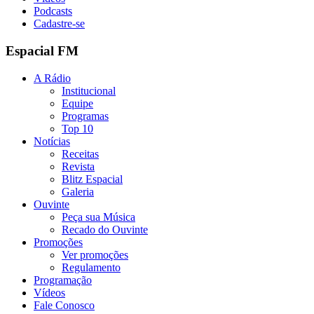
Podcasts
Cadastre-se
Espacial FM
A Rádio
Institucional
Equipe
Programas
Top 10
Notícias
Receitas
Revista
Blitz Espacial
Galeria
Ouvinte
Peça sua Música
Recado do Ouvinte
Promoções
Ver promoções
Regulamento
Programação
Vídeos
Fale Conosco