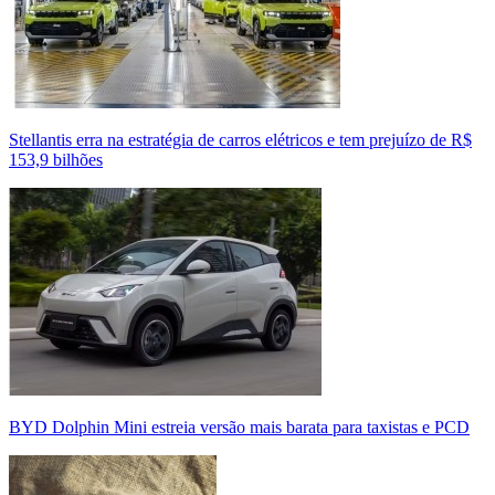
Stellantis erra na estratégia de carros elétricos e tem prejuízo de R$
153,9 bilhões
BYD Dolphin Mini estreia versão mais barata para taxistas e PCD