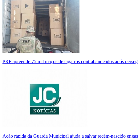
PRF apreende 75 mil maços de cigarros contrabandeados após perse
Ação rápida da Guarda Municipal ajuda a salvar recém-nascido enga