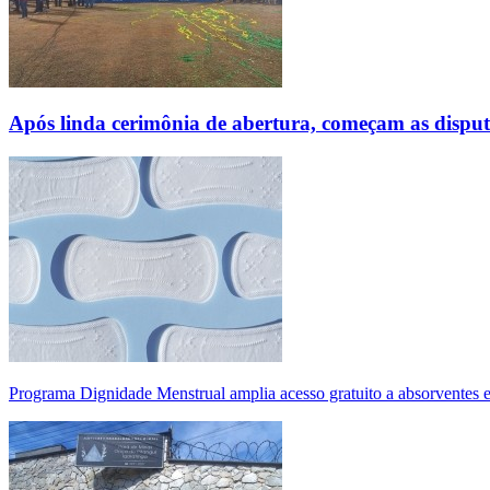
Após linda cerimônia de abertura, começam as disp
Programa Dignidade Menstrual amplia acesso gratuito a absorventes 