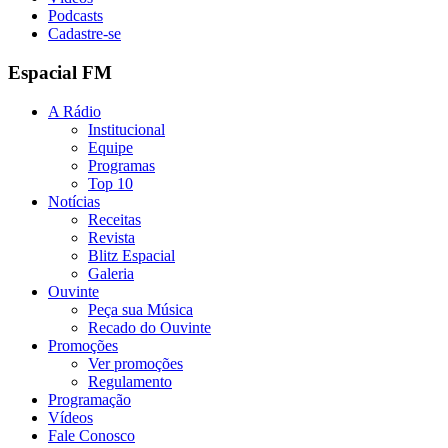
Podcasts
Cadastre-se
Espacial FM
A Rádio
Institucional
Equipe
Programas
Top 10
Notícias
Receitas
Revista
Blitz Espacial
Galeria
Ouvinte
Peça sua Música
Recado do Ouvinte
Promoções
Ver promoções
Regulamento
Programação
Vídeos
Fale Conosco