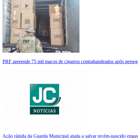
PRF apreende 75 mil maços de cigarros contrabandeados após perse
Ação rápida da Guarda Municipal ajuda a salvar recém-nascido enga