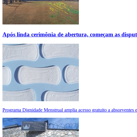
Após linda cerimônia de abertura, começam as disp
Programa Dignidade Menstrual amplia acesso gratuito a absorventes 