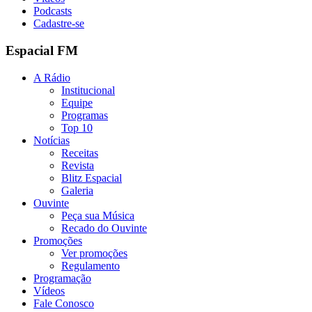
Podcasts
Cadastre-se
Espacial FM
A Rádio
Institucional
Equipe
Programas
Top 10
Notícias
Receitas
Revista
Blitz Espacial
Galeria
Ouvinte
Peça sua Música
Recado do Ouvinte
Promoções
Ver promoções
Regulamento
Programação
Vídeos
Fale Conosco