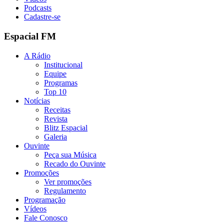
Podcasts
Cadastre-se
Espacial FM
A Rádio
Institucional
Equipe
Programas
Top 10
Notícias
Receitas
Revista
Blitz Espacial
Galeria
Ouvinte
Peça sua Música
Recado do Ouvinte
Promoções
Ver promoções
Regulamento
Programação
Vídeos
Fale Conosco