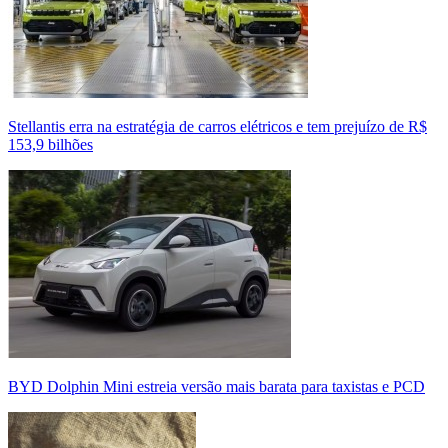
Stellantis erra na estratégia de carros elétricos e tem prejuízo de R$
153,9 bilhões
BYD Dolphin Mini estreia versão mais barata para taxistas e PCD