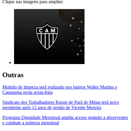
Clique nas imagens para ampliar:
Outras
Mutirão de limpeza será realizado nos bairros Walter Martins e
Capanema nesta sexta-feira
Sindicato dos Trabalhadores Rurais de Pará de Minas terá novo
presidente após 12 anos de gestão de Vicente Moreira
Programa Dignidade Menstrual amplia acesso gratuito a absorventes
e combate a pobreza menstrual