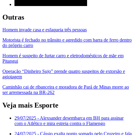
Outras
Homem invade casa e esfaqueia três pessoas
Motorista é fechado no trânsito e agredido com barra de ferro dentro
do próprio carro
Homem é suspeito de furtar carro e eletrodomésticos de mãe em
Pitangui
Operação “Dinheiro Sujo” prende quatro suspeitos de extorsão e
agiotagem
Caminhão cai de ribanceira e moradora de Pará de Minas morre ao
ser arremessada na BR-262
Veja mais Esporte
29/07/2025
- Alexsander desembarca em BH para assinar
com o Atlético e mira estreia contra o Flamengo
24/07/2025
- Cássio exalta ponto somado pelo Cruzeiro e fala