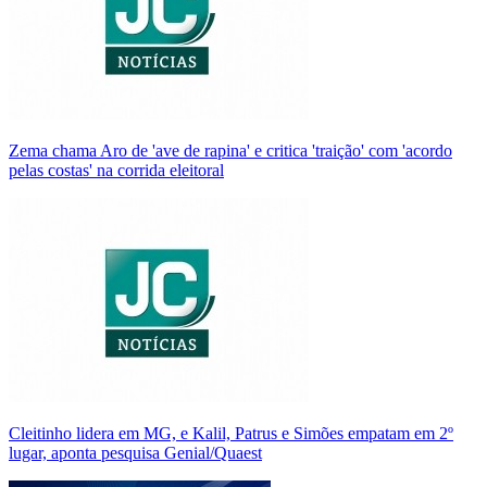
Zema chama Aro de 'ave de rapina' e critica 'traição' com 'acordo
pelas costas' na corrida eleitoral
Cleitinho lidera em MG, e Kalil, Patrus e Simões empatam em 2º
lugar, aponta pesquisa Genial/Quaest