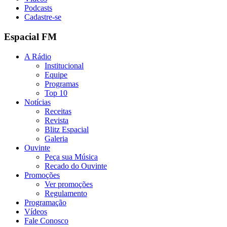
Podcasts
Cadastre-se
Espacial FM
A Rádio
Institucional
Equipe
Programas
Top 10
Notícias
Receitas
Revista
Blitz Espacial
Galeria
Ouvinte
Peça sua Música
Recado do Ouvinte
Promoções
Ver promoções
Regulamento
Programação
Vídeos
Fale Conosco