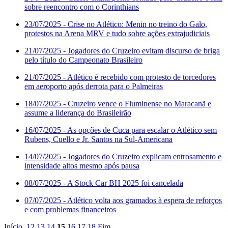
sobre reencontro com o Corinthians
23/07/2025
- Crise no Atlético: Menin no treino do Galo,
protestos na Arena MRV e tudo sobre ações extrajudiciais
21/07/2025
- Jogadores do Cruzeiro evitam discurso de briga
pelo título do Campeonato Brasileiro
21/07/2025
- Atlético é recebido com protesto de torcedores
em aeroporto após derrota para o Palmeiras
18/07/2025
- Cruzeiro vence o Fluminense no Maracanã e
assume a liderança do Brasileirão
16/07/2025
- As opções de Cuca para escalar o Atlético sem
Rubens, Cuello e Jr. Santos na Sul-Americana
14/07/2025
- Jogadores do Cruzeiro explicam entrosamento e
intensidade altos mesmo após pausa
08/07/2025
- A Stock Car BH 2025 foi cancelada
07/07/2025
- Atlético volta aos gramados à espera de reforços
e com problemas financeiros
Início
12
13
14
15
16
17
18
Fim