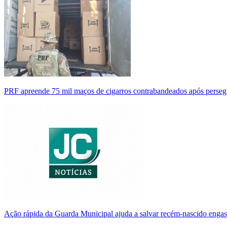
PRF apreende 75 mil maços de cigarros contrabandeados após perse
Ação rápida da Guarda Municipal ajuda a salvar recém-nascido enga