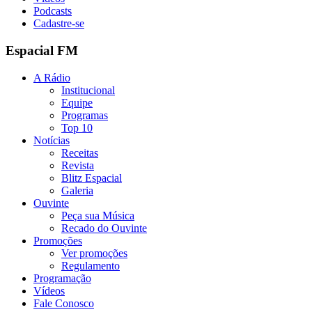
Podcasts
Cadastre-se
Espacial FM
A Rádio
Institucional
Equipe
Programas
Top 10
Notícias
Receitas
Revista
Blitz Espacial
Galeria
Ouvinte
Peça sua Música
Recado do Ouvinte
Promoções
Ver promoções
Regulamento
Programação
Vídeos
Fale Conosco