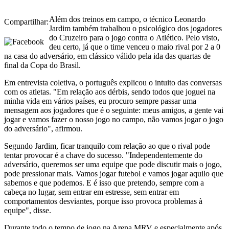
Além dos treinos em campo, o técnico Leonardo
Compartilhar:
Jardim também trabalhou o psicológico dos jogadores
do Cruzeiro para o jogo contra o Atlético. Pelo visto,
deu certo, já que o time venceu o maio rival por 2 a 0
na casa do adversário, em clássico válido pela ida das quartas de
final da Copa do Brasil.
Em entrevista coletiva, o português explicou o intuito das conversas
com os atletas. "Em relação aos dérbis, sendo todos que joguei na
minha vida em vários países, eu procuro sempre passar uma
mensagem aos jogadores que é o seguinte: meus amigos, a gente vai
jogar e vamos fazer o nosso jogo no campo, não vamos jogar o jogo
do adversário", afirmou.
Segundo Jardim, ficar tranquilo com relação ao que o rival pode
tentar provocar é a chave do sucesso. "Independentemente do
adversário, queremos ser uma equipe que pode discutir mais o jogo,
pode pressionar mais. Vamos jogar futebol e vamos jogar aquilo que
sabemos e que podemos. E é isso que pretendo, sempre com a
cabeça no lugar, sem entrar em estresse, sem entrar em
comportamentos desviantes, porque isso provoca problemas à
equipe", disse.
Durante todo o tempo de jogo na Arena MRV e especialmente após