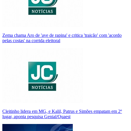
Zema chama Aro de 'ave de rapina' e critica 'traição' com 'acordo
pelas costas' na corrida eleitoral
Cleitinho lidera em MG, e Kalil, Patrus e Simões empatam em 2º
lugar, aponta pesquisa Genial/Quaest