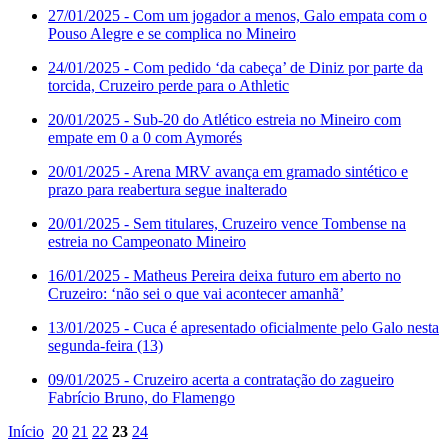
27/01/2025
- Com um jogador a menos, Galo empata com o
Pouso Alegre e se complica no Mineiro
24/01/2025
- Com pedido ‘da cabeça’ de Diniz por parte da
torcida, Cruzeiro perde para o Athletic
20/01/2025
- Sub-20 do Atlético estreia no Mineiro com
empate em 0 a 0 com Aymorés
20/01/2025
- Arena MRV avança em gramado sintético e
prazo para reabertura segue inalterado
20/01/2025
- Sem titulares, Cruzeiro vence Tombense na
estreia no Campeonato Mineiro
16/01/2025
- Matheus Pereira deixa futuro em aberto no
Cruzeiro: ‘não sei o que vai acontecer amanhã’
13/01/2025
- Cuca é apresentado oficialmente pelo Galo nesta
segunda-feira (13)
09/01/2025
- Cruzeiro acerta a contratação do zagueiro
Fabrício Bruno, do Flamengo
Início
20
21
22
23
24