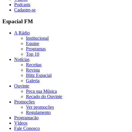
Podcasts
Cadastre-se
Espacial FM
A Rádio
Institucional
Equipe
Programas
Top 10
Notícias
Receitas
Revista
Blitz Espacial
Galeria
Ouvinte
Peça sua Música
Recado do Ouvinte
Promoções
Ver promoções
Regulamento
Programação
Vídeos
Fale Conosco