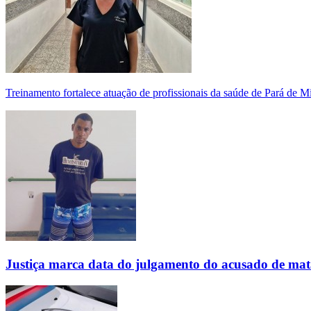
Treinamento fortalece atuação de profissionais da saúde de Pará de 
Justiça marca data do julgamento do acusado de mat