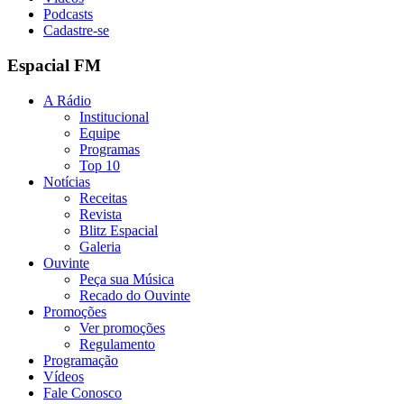
Podcasts
Cadastre-se
Espacial FM
A Rádio
Institucional
Equipe
Programas
Top 10
Notícias
Receitas
Revista
Blitz Espacial
Galeria
Ouvinte
Peça sua Música
Recado do Ouvinte
Promoções
Ver promoções
Regulamento
Programação
Vídeos
Fale Conosco