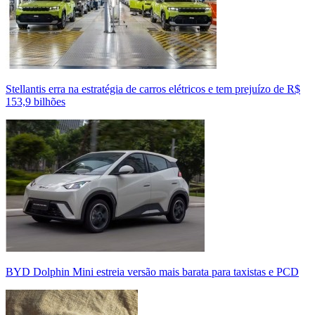
Stellantis erra na estratégia de carros elétricos e tem prejuízo de R$
153,9 bilhões
BYD Dolphin Mini estreia versão mais barata para taxistas e PCD