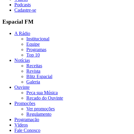
Podcasts
Cadastre-se
Espacial FM
A Rádio
Institucional
Equipe
Programas
Top 10
Notícias
Receitas
Revista
Blitz Espacial
Galeria
Ouvinte
Peça sua Música
Recado do Ouvinte
Promoções
Ver promoções
Regulamento
Programação
Vídeos
Fale Conosco