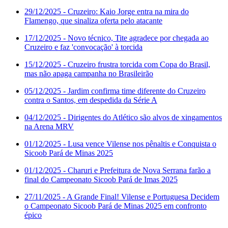
29/12/2025
- Cruzeiro: Kaio Jorge entra na mira do
Flamengo, que sinaliza oferta pelo atacante
17/12/2025
- Novo técnico, Tite agradece por chegada ao
Cruzeiro e faz 'convocação' à torcida
15/12/2025
- Cruzeiro frustra torcida com Copa do Brasil,
mas não apaga campanha no Brasileirão
05/12/2025
- Jardim confirma time diferente do Cruzeiro
contra o Santos, em despedida da Série A
04/12/2025
- Dirigentes do Atlético são alvos de xingamentos
na Arena MRV
01/12/2025
- Lusa vence Vilense nos pênaltis e Conquista o
Sicoob Pará de Minas 2025
01/12/2025
- Charuri e Prefeitura de Nova Serrana farão a
final do Campeonato Sicoob Pará de Imas 2025
27/11/2025
- A Grande Final! Vilense e Portuguesa Decidem
o Campeonato Sicoob Pará de Minas 2025 em confronto
épico