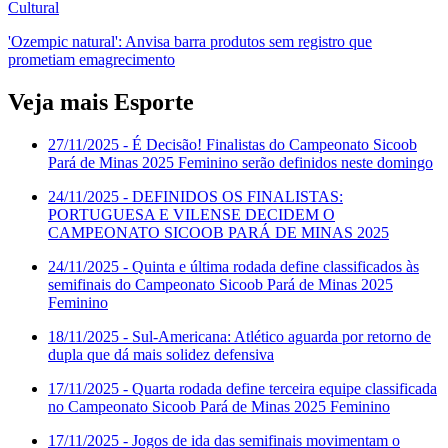
Cultural
'Ozempic natural': Anvisa barra produtos sem registro que
prometiam emagrecimento
Veja mais Esporte
27/11/2025
- É Decisão! Finalistas do Campeonato Sicoob
Pará de Minas 2025 Feminino serão definidos neste domingo
24/11/2025
- DEFINIDOS OS FINALISTAS:
PORTUGUESA E VILENSE DECIDEM O
CAMPEONATO SICOOB PARÁ DE MINAS 2025
24/11/2025
- Quinta e última rodada define classificados às
semifinais do Campeonato Sicoob Pará de Minas 2025
Feminino
18/11/2025
- Sul-Americana: Atlético aguarda por retorno de
dupla que dá mais solidez defensiva
17/11/2025
- Quarta rodada define terceira equipe classificada
no Campeonato Sicoob Pará de Minas 2025 Feminino
17/11/2025
- Jogos de ida das semifinais movimentam o