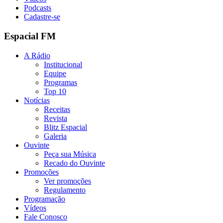
Podcasts
Cadastre-se
Espacial FM
A Rádio
Institucional
Equipe
Programas
Top 10
Notícias
Receitas
Revista
Blitz Espacial
Galeria
Ouvinte
Peça sua Música
Recado do Ouvinte
Promoções
Ver promoções
Regulamento
Programação
Vídeos
Fale Conosco