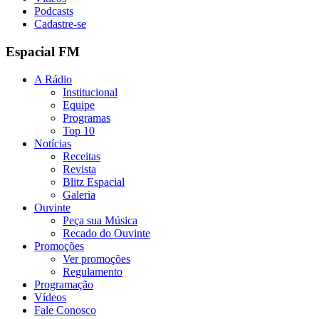
Podcasts
Cadastre-se
Espacial FM
A Rádio
Institucional
Equipe
Programas
Top 10
Notícias
Receitas
Revista
Blitz Espacial
Galeria
Ouvinte
Peça sua Música
Recado do Ouvinte
Promoções
Ver promoções
Regulamento
Programação
Vídeos
Fale Conosco