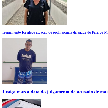
Treinamento fortalece atuação de profissionais da saúde de Pará de 
Justiça marca data do julgamento do acusado de mat