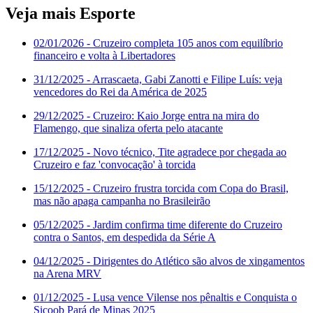
Veja mais Esporte
02/01/2026
- Cruzeiro completa 105 anos com equilíbrio
financeiro e volta à Libertadores
31/12/2025
- Arrascaeta, Gabi Zanotti e Filipe Luís: veja
vencedores do Rei da América de 2025
29/12/2025
- Cruzeiro: Kaio Jorge entra na mira do
Flamengo, que sinaliza oferta pelo atacante
17/12/2025
- Novo técnico, Tite agradece por chegada ao
Cruzeiro e faz 'convocação' à torcida
15/12/2025
- Cruzeiro frustra torcida com Copa do Brasil,
mas não apaga campanha no Brasileirão
05/12/2025
- Jardim confirma time diferente do Cruzeiro
contra o Santos, em despedida da Série A
04/12/2025
- Dirigentes do Atlético são alvos de xingamentos
na Arena MRV
01/12/2025
- Lusa vence Vilense nos pênaltis e Conquista o
Sicoob Pará de Minas 2025