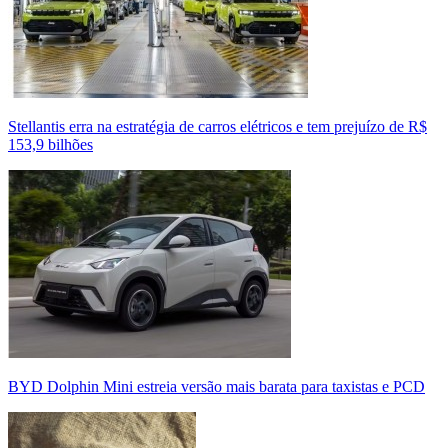
Stellantis erra na estratégia de carros elétricos e tem prejuízo de R$
153,9 bilhões
BYD Dolphin Mini estreia versão mais barata para taxistas e PCD