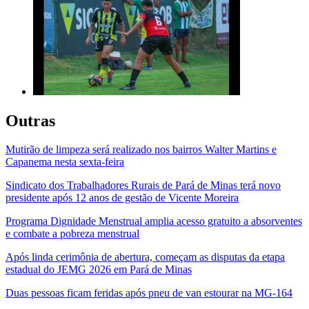
Outras
Mutirão de limpeza será realizado nos bairros Walter Martins e
Capanema nesta sexta-feira
Sindicato dos Trabalhadores Rurais de Pará de Minas terá novo
presidente após 12 anos de gestão de Vicente Moreira
Programa Dignidade Menstrual amplia acesso gratuito a absorventes
e combate a pobreza menstrual
Após linda cerimônia de abertura, começam as disputas da etapa
estadual do JEMG 2026 em Pará de Minas
Duas pessoas ficam feridas após pneu de van estourar na MG-164