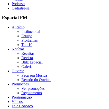
Podcasts
Cadastre-se
Espacial FM
A Rádio
Institucional
Equipe
Programas
Top 10
Notícias
Receitas
Revista
Blitz Espacial
Galeria
Ouvinte
Peça sua Música
Recado do Ouvinte
Promoções
Ver promoções
Regulamento
Programação
Vídeos
Fale Conosco