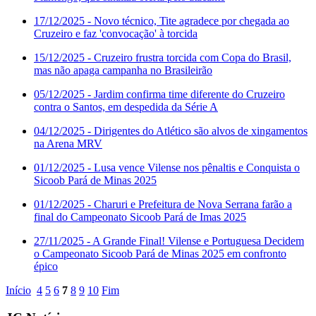
17/12/2025
- Novo técnico, Tite agradece por chegada ao
Cruzeiro e faz 'convocação' à torcida
15/12/2025
- Cruzeiro frustra torcida com Copa do Brasil,
mas não apaga campanha no Brasileirão
05/12/2025
- Jardim confirma time diferente do Cruzeiro
contra o Santos, em despedida da Série A
04/12/2025
- Dirigentes do Atlético são alvos de xingamentos
na Arena MRV
01/12/2025
- Lusa vence Vilense nos pênaltis e Conquista o
Sicoob Pará de Minas 2025
01/12/2025
- Charuri e Prefeitura de Nova Serrana farão a
final do Campeonato Sicoob Pará de Imas 2025
27/11/2025
- A Grande Final! Vilense e Portuguesa Decidem
o Campeonato Sicoob Pará de Minas 2025 em confronto
épico
Início
4
5
6
7
8
9
10
Fim