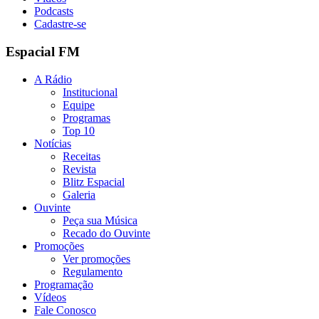
Podcasts
Cadastre-se
Espacial FM
A Rádio
Institucional
Equipe
Programas
Top 10
Notícias
Receitas
Revista
Blitz Espacial
Galeria
Ouvinte
Peça sua Música
Recado do Ouvinte
Promoções
Ver promoções
Regulamento
Programação
Vídeos
Fale Conosco