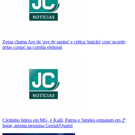
Zema chama Aro de 'ave de rapina' e critica 'traição' com 'acordo
pelas costas' na corrida eleitoral
Cleitinho lidera em MG, e Kalil, Patrus e Simões empatam em 2º
lugar, aponta pesquisa Genial/Quaest