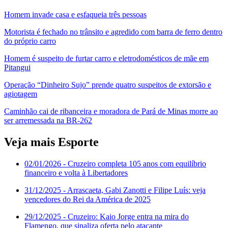
Homem invade casa e esfaqueia três pessoas
Motorista é fechado no trânsito e agredido com barra de ferro dentro
do próprio carro
Homem é suspeito de furtar carro e eletrodomésticos de mãe em
Pitangui
Operação “Dinheiro Sujo” prende quatro suspeitos de extorsão e
agiotagem
Caminhão cai de ribanceira e moradora de Pará de Minas morre ao
ser arremessada na BR-262
Veja mais Esporte
02/01/2026
- Cruzeiro completa 105 anos com equilíbrio
financeiro e volta à Libertadores
31/12/2025
- Arrascaeta, Gabi Zanotti e Filipe Luís: veja
vencedores do Rei da América de 2025
29/12/2025
- Cruzeiro: Kaio Jorge entra na mira do
Flamengo, que sinaliza oferta pelo atacante