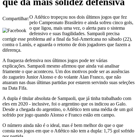
que dá mais solidez defensiva
O Atlético tropeçou nos dois últimos jogos que fez
Compartilhar:
pelo Campeonato Brasileiro e ainda sofreu cinco gols,
o que ligou, mais uma vez, o alerta para o sistema
defensivo e suas fragilidades. Sampaoli precisa
corrigir esse problema até a final da Sul-Americana no sábado (22),
contra o Lanús, e aguarda o retorno de dois jogadores que fazem a
diferença.
A fraqueza defensiva nos últimos jogos pode ter várias
explicações. Sampaoli mesmo afirmou que ainda vai analisar
friamente o que aconteceu. Um dos motivos pode ser as ausências
do zagueiro Junior Alonso e do volante Alan Franco, que não
atuaram nas duas últimas partidas por estarem servindo suas seleções
na Data Fifa.
A dupla é titular absoluta de Sampaoli, que já tinha trabalhado com
eles em 2020 - inclusive, foi o argentino que os indicou ao Galo.
Desde a chegada do argentino, o Atlético tem uma média de um gol
sofrido por jogo quando Alonso e Franco estão em campo.
O número ainda não é o ideal, mas é bem melhor do que o que
consta nos jogos em que o Atlético não tem a dupla: 1,75 gol sofrido
por partida.